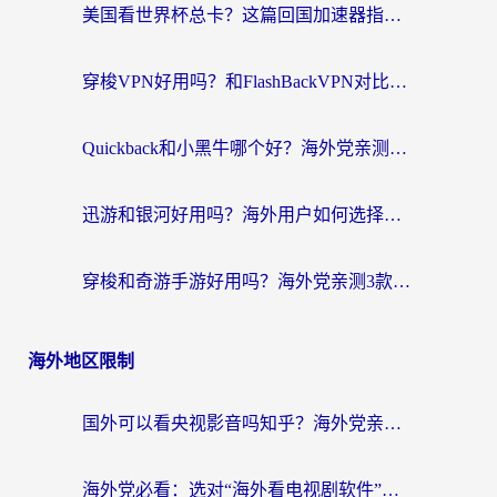
美国看世界杯总卡？这篇回国加速器指南帮你无缝刷国内资源（附苹果手机VPN设置步骤）
穿梭VPN好用吗？和FlashBackVPN对比哪个回国效果更好？
Quickback和小黑牛哪个好？海外党亲测指南，选对回国加速器秒回国内
迅游和银河好用吗？海外用户如何选择回国加速器实现无缝访问国内资源
穿梭和奇游手游好用吗？海外党亲测3款回国加速器，附蜜蜂加速器七天试用攻略
海外地区限制
国外可以看央视影音吗知乎？海外党亲测有效的回国加速方案
海外党必看：选对“海外看电视剧软件”，再也不用愁国内剧刷不了