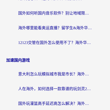
国外如何听国内音乐软件？别让地域限制，断了你的中文歌单
海外哪里能看奥运直播？留学生&海外华人必看的体育赛事观赛终极指南
12123交管在国外怎么使用不了？海外华人必看的无缝访问国内资源指南
加速国内游戏
意大利怎么玩模拟城市我是市长？海外党国服游戏加速终极攻略（附三国3量子特攻解决办法）
人在海外，如何选择一款靠谱的玩剑灵2加速器？
国外玩灌篮高手延迟高怎么解决？海外玩家国服游戏加速终极指南