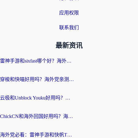
应用权限
联系我们
最新资讯
雷神手游和sixfast哪个好？海外党亲测3款回国加速器，教你选对不踩坑
穿梭和快喵好用吗？海外党亲测：小众加速器对比+番茄加速器深度体验
云极和Unblock Youku好用吗？海外党亲测+2026回国加速器避坑指南
ChickCN和海外回国好用吗？海外党2026亲测：从手游到影音，选对加速器的3个关键
海外党必看：雷神手游和快帆TV版好用吗？3步选对回国加速器不踩坑