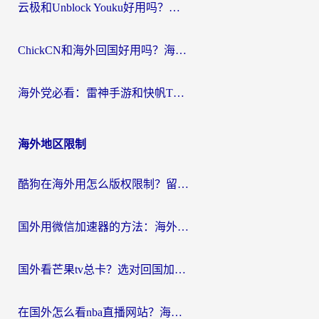
云极和Unblock Youku好用吗？海外党亲测+2026回国加速器避坑指南
ChickCN和海外回国好用吗？海外党2026亲测：从手游到影音，选对加速器的3个关键
海外党必看：雷神手游和快帆TV版好用吗？3步选对回国加速器不踩坑
海外地区限制
酷狗在海外用怎么版权限制？留学生亲测：3步解决听国内音乐难题
国外用微信加速器的方法：海外党无缝连接国内生活的实用指南
国外看芒果tv总卡？选对回国加速器，轻松追《浪姐》不费劲
在国外怎么看nba直播网站？海外党专属体育观赛指南，告别地区限制！