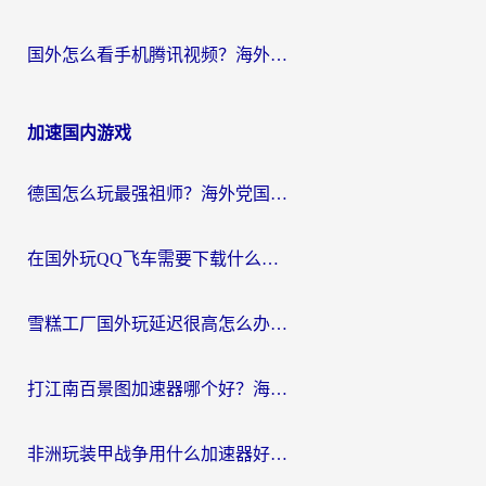
国外怎么看手机腾讯视频？海外党亲测有效的追剧加速器选择指南
加速国内游戏
德国怎么玩最强祖师？海外党国服游戏加速器选择全攻略（附宝可梦Online实测）
在国外玩QQ飞车需要下载什么加速器呢？海外党亲测有效的国服游戏加速指南
雪糕工厂国外玩延迟很高怎么办？海外玩家国服游戏加速终极攻略（附实测推荐）
打江南百景图加速器哪个好？海外党踩坑N次后，终于找到不卡的秘诀
非洲玩装甲战争用什么加速器好？海外党亲测有效的国服游戏加速方案