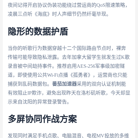
夜间记得开启协议伪装功能绕过营运商的QoS限速策略，
凌晨三点听《海底》时人声细节仍然纤毫毕现。
隐形的数据护盾
当你的听歌行为数据穿越十二个国际路由节点时，裸奔
传输可能导致隐私泄露。去年加拿大留学生就发生过K歌
录音被中间劫持事件。推荐启用AES-256军事级加密隧
道，即使使用公共Wi-Fi点播《孤勇者》，运营商也只能
捕获到乱码数据包。
番茄加速器
采用的双向认证机制能
有效阻止IP欺诈，避免出现昨天在洛杉矶听歌，今天却显
示来自沈阳的异常登录警告。
多屏协同作战方案
发现同时满足手机点歌、电脑混音、电视MV投放的多维