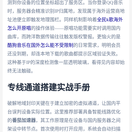
测到你设备的位置坐标超出了服务区。当你登录QQ音乐
时，服务器会精准识别IP归属地，发现属于海外运营商地
址池便立即触发地理围栏。同样机制影响着
全民k歌海外
怎么开原唱
的操作体验——原唱功能需要实时调用国内
曲库，而跨洋数据传输往往触发版权警报。更恼火的是
酷狗音乐在国外怎么能不受限制
的日常需求，明明会员
还没到期，却连本地下载的歌曲都提示区域验证失败。
这种基于IP的深度检测像一层透明玻璃，看得见内容却始
终无法触碰。
专线通道搭建实战手册
破解地域封印关键在于建立加密的虚拟通道，让国内平
台误判设备实际位置。这里推荐部署具备智能线路优化
的
番茄加速器
，其工作原理是在设备与国内服务器之间
架设中转节点。首次使用时打开应用，系统会自动扫描