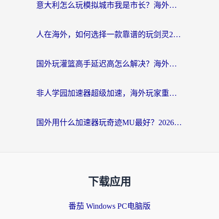
意大利怎么玩模拟城市我是市长？海外党国服游戏加速终极攻略（附三国3量子特攻解决办法）
人在海外，如何选择一款靠谱的玩剑灵2加速器？
国外玩灌篮高手延迟高怎么解决？海外玩家国服游戏加速终极指南
非人学园加速器超级加速，海外玩家重返国服的通行证
国外用什么加速器玩奇迹MU最好？2026海外玩家国服游戏加速全攻略
下载应用
番茄 Windows PC电脑版