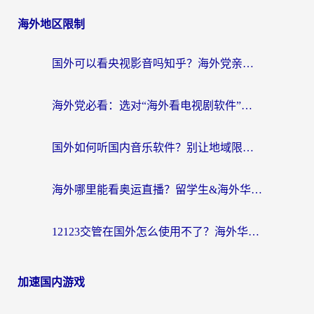
海外地区限制
国外可以看央视影音吗知乎？海外党亲测有效的回国加速方案
海外党必看：选对“海外看电视剧软件”，再也不用愁国内剧刷不了
国外如何听国内音乐软件？别让地域限制，断了你的中文歌单
海外哪里能看奥运直播？留学生&海外华人必看的体育赛事观赛终极指南
12123交管在国外怎么使用不了？海外华人必看的无缝访问国内资源指南
加速国内游戏