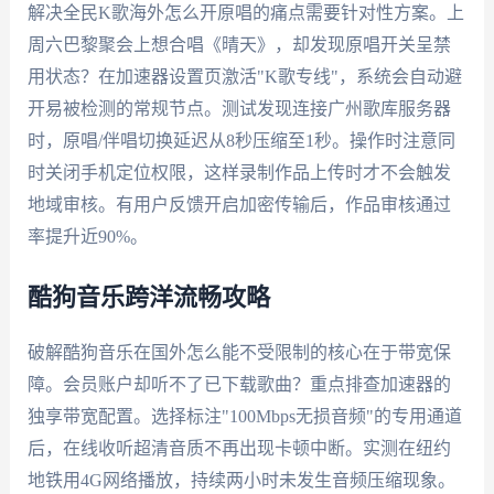
解决全民K歌海外怎么开原唱的痛点需要针对性方案。上
周六巴黎聚会上想合唱《晴天》，却发现原唱开关呈禁
用状态？在加速器设置页激活"K歌专线"，系统会自动避
开易被检测的常规节点。测试发现连接广州歌库服务器
时，原唱/伴唱切换延迟从8秒压缩至1秒。操作时注意同
时关闭手机定位权限，这样录制作品上传时才不会触发
地域审核。有用户反馈开启加密传输后，作品审核通过
率提升近90%。
酷狗音乐跨洋流畅攻略
破解酷狗音乐在国外怎么能不受限制的核心在于带宽保
障。会员账户却听不了已下载歌曲？重点排查加速器的
独享带宽配置。选择标注"100Mbps无损音频"的专用通道
后，在线收听超清音质不再出现卡顿中断。实测在纽约
地铁用4G网络播放，持续两小时未发生音频压缩现象。