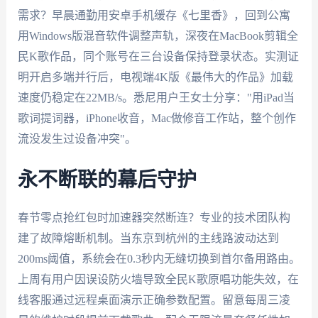
需求？早晨通勤用安卓手机缓存《七里香》，回到公寓
用Windows版混音软件调整声轨，深夜在MacBook剪辑全
民K歌作品，同个账号在三台设备保持登录状态。实测证
明开启多端并行后，电视端4K版《最伟大的作品》加载
速度仍稳定在22MB/s。悉尼用户王女士分享："用iPad当
歌词提词器，iPhone收音，Mac做修音工作站，整个创作
流没发生过设备冲突"。
永不断联的幕后守护
春节零点抢红包时加速器突然断连？专业的技术团队构
建了故障熔断机制。当东京到杭州的主线路波动达到
200ms阈值，系统会在0.3秒内无缝切换到首尔备用路由。
上周有用户因误设防火墙导致全民K歌原唱功能失效，在
线客服通过远程桌面演示正确参数配置。留意每周三凌