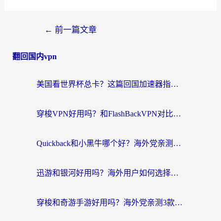
←
前一篇文章
翻回国内vpn
美国看世界杯总卡？这篇回国加速器指南帮你无缝刷国内资源（附苹果手机VPN设置步骤）
穿梭VPN好用吗？和FlashBackVPN对比哪个回国效果更好？
Quickback和小黑牛哪个好？海外党亲测指南，选对回国加速器秒回国内
迅游和银河好用吗？海外用户如何选择回国加速器实现无缝访问国内资源
穿梭和奇游手游好用吗？海外党亲测3款回国加速器，附蜜蜂加速器七天试用攻略