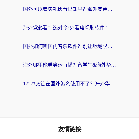
国外可以看央视影音吗知乎？海外党亲测有效的回国加速方案
海外党必看：选对“海外看电视剧软件”，再也不用愁国内剧刷不了
国外如何听国内音乐软件？别让地域限制，断了你的中文歌单
海外哪里能看奥运直播？留学生&海外华人必看的体育赛事观赛终极指南
12123交管在国外怎么使用不了？海外华人必看的无缝访问国内资源指南
友情链接