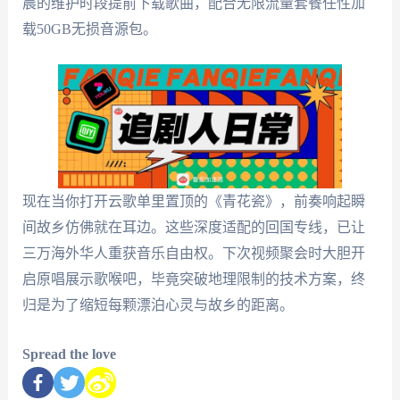
晨的维护时段提前下载歌曲，配合无限流量套餐任性加
载50GB无损音源包。
现在当你打开云歌单里置顶的《青花瓷》，前奏响起瞬
间故乡仿佛就在耳边。这些深度适配的回国专线，已让
三万海外华人重获音乐自由权。下次视频聚会时大胆开
启原唱展示歌喉吧，毕竟突破地理限制的技术方案，终
归是为了缩短每颗漂泊心灵与故乡的距离。
Spread the love