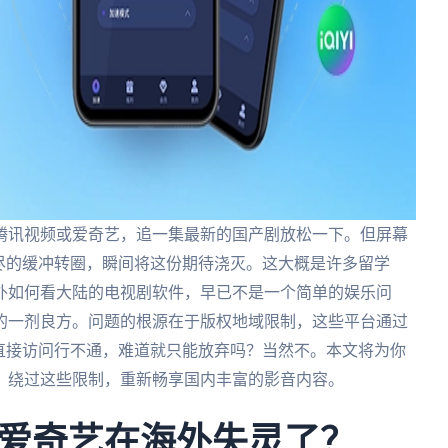
腾讯视频或爱奇艺，追一集最新的国产剧放松一下。但屏幕
尽的缓冲转圈，瞬间将这份期待浇灭。这大概是许多留学
外如何看大陆的电视剧软件，早已不是一个简单的娱乐问
的一剂良方。问题的根源在于版权地域限制，这些平台通过
直接访问行不通，难道就只能放弃吗？当然不。本文将为你
，绕过这些限制，重新畅享国内丰富的影音内容。
爱奇艺在海外失灵了？