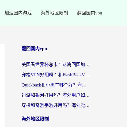
加速国内游戏
海外地区限制
翻回国内vpn
翻回国内vpn
美国看世界杯总卡？这篇回国加速器指南帮你无缝刷国内资源（附苹果手机VPN设置步骤）
穿梭VPN好用吗？和FlashBackVPN对比哪个回国效果更好？
Quickback和小黑牛哪个好？海外党亲测指南，选对回国加速器秒回国内
迅游和银河好用吗？海外用户如何选择回国加速器实现无缝访问国内资源
穿梭和奇游手游好用吗？海外党亲测3款回国加速器，附蜜蜂加速器七天试用攻略
海外地区限制