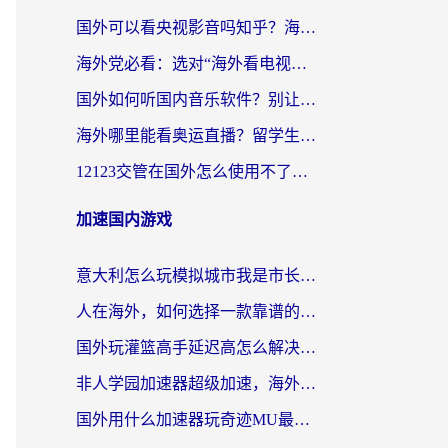
国外可以看央视影音吗知乎？海外党亲测有效的回国加速方案
海外党必看：选对“海外看电视剧软件”，再也不用愁国内剧刷不了
国外如何听国内音乐软件？别让地域限制，断了你的中文歌单
海外哪里能看奥运直播？留学生&海外华人必看的体育赛事观赛终极指南
12123交管在国外怎么使用不了？海外华人必看的无缝访问国内资源指南
加速国内游戏
意大利怎么玩模拟城市我是市长？海外党国服游戏加速终极攻略（附三国3量子特攻解决办法）
人在海外，如何选择一款靠谱的玩剑灵2加速器？
国外玩灌篮高手延迟高怎么解决？海外玩家国服游戏加速终极指南
非人学园加速器超级加速，海外玩家重返国服的通行证
国外用什么加速器玩奇迹MU最好？2026海外玩家国服游戏加速全攻略