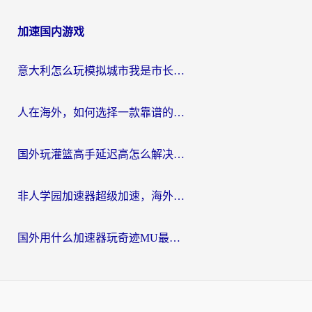
加速国内游戏
意大利怎么玩模拟城市我是市长？海外党国服游戏加速终极攻略（附三国3量子特攻解决办法）
人在海外，如何选择一款靠谱的玩剑灵2加速器？
国外玩灌篮高手延迟高怎么解决？海外玩家国服游戏加速终极指南
非人学园加速器超级加速，海外玩家重返国服的通行证
国外用什么加速器玩奇迹MU最好？2026海外玩家国服游戏加速全攻略