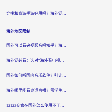
穿梭和奇游手游好用吗？海外党亲测3款回国加速器，附蜜蜂加速器七天试用攻略
海外地区限制
国外可以看央视影音吗知乎？海外党亲测有效的回国加速方案
海外党必看：选对“海外看电视剧软件”，再也不用愁国内剧刷不了
国外如何听国内音乐软件？别让地域限制，断了你的中文歌单
海外哪里能看奥运直播？留学生&海外华人必看的体育赛事观赛终极指南
12123交管在国外怎么使用不了？海外华人必看的无缝访问国内资源指南