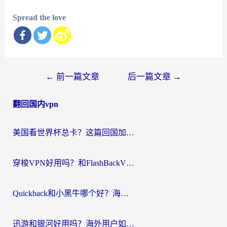
Spread the love
文
←
前一篇文章
后一篇文章
→
章
翻回国内vpn
导
航
美国看世界杯总卡？这篇回国加速器指南帮你无缝刷国内资源（附苹果手机VPN设置步骤）
穿梭VPN好用吗？和FlashBackVPN对比哪个回国效果更好？
Quickback和小黑牛哪个好？海外党亲测指南，选对回国加速器秒回国内
迅游和银河好用吗？海外用户如何选择回国加速器实现无缝访问国内资源