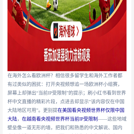
在海外怎么看欧洲杯？相信很多留学生和海外工作者都
有过类似的困扰：打开央视频想追一场欧洲杯小组赛，
屏幕上却弹出“当前IP受限制”的提示；刷小红书看到世界
杯中文直播的精彩片段，点进去却显示“该内容仅在中国
大陆地区可用”。更别提
在美国看央视频世界杯仅限中国
大陆
，
在越南看央视频世界杯当前IP受限制
——这些地域
壁垒像一道无形的墙，把我们和熟悉的中文解说、国内