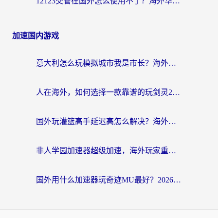
12123交管在国外怎么使用不了？海外华人必看的无缝访问国内资源指南
加速国内游戏
意大利怎么玩模拟城市我是市长？海外党国服游戏加速终极攻略（附三国3量子特攻解决办法）
人在海外，如何选择一款靠谱的玩剑灵2加速器？
国外玩灌篮高手延迟高怎么解决？海外玩家国服游戏加速终极指南
非人学园加速器超级加速，海外玩家重返国服的通行证
国外用什么加速器玩奇迹MU最好？2026海外玩家国服游戏加速全攻略