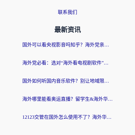
联系我们
最新资讯
国外可以看央视影音吗知乎？海外党亲测有效的回国加速方案
海外党必看：选对“海外看电视剧软件”，再也不用愁国内剧刷不了
国外如何听国内音乐软件？别让地域限制，断了你的中文歌单
海外哪里能看奥运直播？留学生&海外华人必看的体育赛事观赛终极指南
12123交管在国外怎么使用不了？海外华人必看的无缝访问国内资源指南