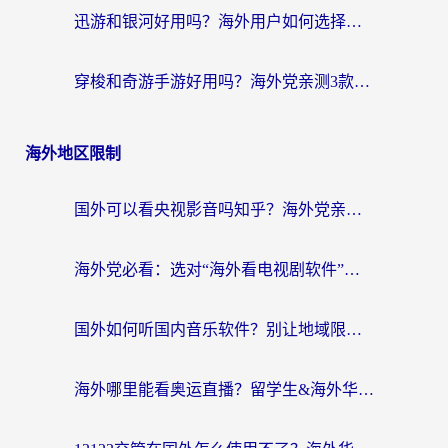
迅游和银河好用吗？海外用户如何选择回国加速器实现无缝访问国内资源
穿梭和奇游手游好用吗？海外党亲测3款回国加速器，附蜜蜂加速器七天试用攻略
海外地区限制
国外可以看央视影音吗知乎？海外党亲测有效的回国加速方案
海外党必看：选对“海外看电视剧软件”，再也不用愁国内剧刷不了
国外如何听国内音乐软件？别让地域限制，断了你的中文歌单
海外哪里能看奥运直播？留学生&海外华人必看的体育赛事观赛终极指南