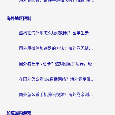
海外党必看：雷神手游和快帆TV版好用吗？3步选对回国加速器不踩坑
海外地区限制
酷狗在海外用怎么版权限制？留学生亲测：3步解决听国内音乐难题
国外用微信加速器的方法：海外党无缝连接国内生活的实用指南
国外看芒果tv总卡？选对回国加速器，轻松追《浪姐》不费劲
在国外怎么看nba直播网站？海外党专属体育观赛指南，告别地区限制！
国外怎么看手机腾讯视频？海外党亲测有效的追剧加速器选择指南
加速国内游戏