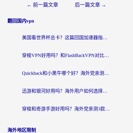
←
前一篇文章
后一篇文章
→
翻回国内vpn
美国看世界杯总卡？这篇回国加速器指南帮你无缝刷国内资源（附苹果手机VPN设置步骤）
穿梭VPN好用吗？和FlashBackVPN对比哪个回国效果更好？
Quickback和小黑牛哪个好？海外党亲测指南，选对回国加速器秒回国内
迅游和银河好用吗？海外用户如何选择回国加速器实现无缝访问国内资源
穿梭和奇游手游好用吗？海外党亲测3款回国加速器，附蜜蜂加速器七天试用攻略
海外地区限制