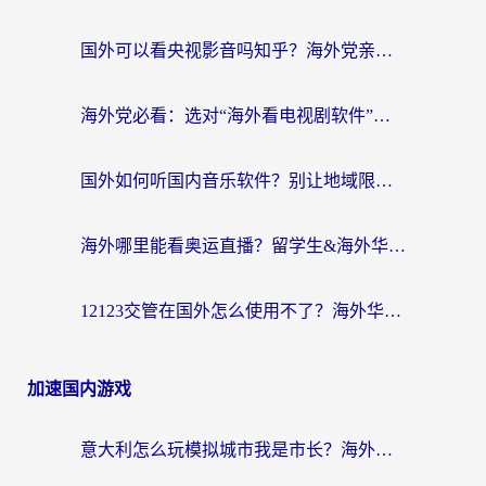
国外可以看央视影音吗知乎？海外党亲测有效的回国加速方案
海外党必看：选对“海外看电视剧软件”，再也不用愁国内剧刷不了
国外如何听国内音乐软件？别让地域限制，断了你的中文歌单
海外哪里能看奥运直播？留学生&海外华人必看的体育赛事观赛终极指南
12123交管在国外怎么使用不了？海外华人必看的无缝访问国内资源指南
加速国内游戏
意大利怎么玩模拟城市我是市长？海外党国服游戏加速终极攻略（附三国3量子特攻解决办法）