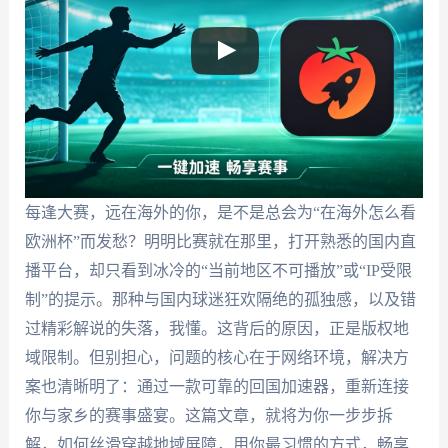
每逢大赛，远在海外的你，是不是总会为“在海外怎么看
欧洲杯”而发愁？明明比赛就在那里，打开熟悉的国内直
播平台，却只看到冰冷的“当前地区不可播放”或“IP受限
制”的提示。那种与国内球迷狂欢隔绝的孤独感，以及错
过精彩解说的失落，我懂。这背后的原因，正是版权地
域限制。但别担心，问题的核心在于网络环境，解决方
案也清晰明了：通过一款可靠的回国加速器，重新连接
你与家乡的赛事盛宴。这篇文章，就将为你一步步拆
解，如何丝滑穿越地域屏障，用你最习惯的方式，畅享