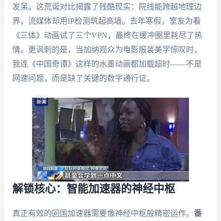
发呆。这荒诞对比揭露了残酷现实：院线能跨越地理边
界，流媒体却用IP检测筑起高墙。去年寒假，室友为看
《三体》动画试了三个VPN，最终在缓冲圈里耗尽了热
情。更讽刺的是，当加纳观众为电影服装美学惊叹时，
我连《中国奇谭》这样的水墨动画都加载超时——不是
网速问题，而是缺了关键的数字通行证。
解锁核心：智能加速器的神经中枢
真正有效的回国加速器需要像神经中枢般精密运作。
番