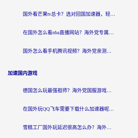
国外看芒果tv总卡？选对回国加速器，轻松追《浪姐》不费劲
在国外怎么看nba直播网站？海外党专属体育观赛指南，告别地区限制！
国外怎么看手机腾讯视频？海外党亲测有效的追剧加速器选择指南
加速国内游戏
德国怎么玩最强祖师？海外党国服游戏加速器选择全攻略（附宝可梦Online实测）
在国外玩QQ飞车需要下载什么加速器呢？海外党亲测有效的国服游戏加速指南
雪糕工厂国外玩延迟很高怎么办？海外玩家国服游戏加速终极攻略（附实测推荐）