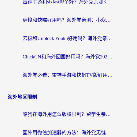
雷神手游和sixfast哪个好？海外党亲测3款回国加速器，教你选对不踩坑
穿梭和快喵好用吗？海外党亲测：小众加速器对比+番茄加速器深度体验
云极和Unblock Youku好用吗？海外党亲测+2026回国加速器避坑指南
ChickCN和海外回国好用吗？海外党2026亲测：从手游到影音，选对加速器的3个关键
海外党必看：雷神手游和快帆TV版好用吗？3步选对回国加速器不踩坑
海外地区限制
酷狗在海外用怎么版权限制？留学生亲测：3步解决听国内音乐难题
国外用微信加速器的方法：海外党无缝连接国内生活的实用指南