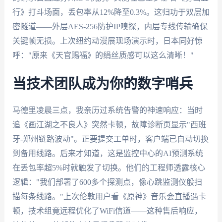
行》打斗场面，丢包率从12%降至0.3%。这归功于双层加
密隧道——外层AES-256防护IP嗅探，内层专线传输确保
关键帧无损。上次纽约动漫展现场演示时，日本同好惊
呼："原来《天官赐福》的绢丝质感可以这么清晰！"
当技术团队成为你的数字哨兵
马德里凌晨三点，我亲历过系统告警的神速响应：当时
追《画江湖之不良人》突然卡顿，故障诊断页显示"西班
牙-郑州链路波动"。正要提交工单时，客户端已自动切换
到备用线路。后来才知道，这是监控中心的AI预测系统
在丢包率超5%时就触发了切换。他们的工程师透露核心
逻辑："我们部署了600多个探测点，像心跳监测仪般扫
描每条线路。"上次伦敦用户看《原神》音乐会直播遇卡
顿，技术组竟远程优化了WiFi信道——这种售后响应，