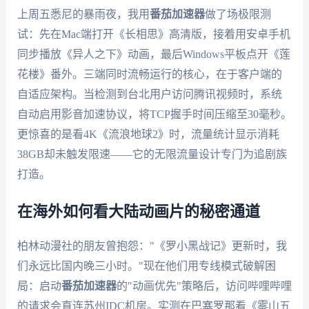
上周五悉尼的暴雨夜，我用
番茄加速器
做了场极限测
试：先在Mac端打开《长相思》高清版，接着用安卓手机
同步播放《异人之下》动画，最后Windows平板点开《莲
花楼》番外。三端同时流畅运行的核心，在于客户端的
自适应架构。当检测到台北用户访问腾讯视频时，系统
自动启用影音加速协议，将TCP握手时间压缩至30毫秒。
更惊喜的是看4K《流浪地球2》时，流量统计显示消耗
38GB却未触发限速——它的无限流量设计专门为追剧族
打造。
在海外如何看大陆动画片的秘密通道
柏林动漫社的朋友曾抱怨："《罗小黑战记》更新时，我
们永远比国内晚三小时。"现在他们用专线模式破解困
局：启动
番茄加速器
的"动画优先"策略后，访问哔哩哔哩
的请求会直连苏州IDC机房。实测在巴塞罗那看《雾山五