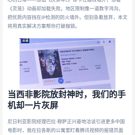
《灵笼》动画却加载失败。地区限制像一道数字鸿沟，
把优质内容挡在IP检测的防火墙外。但别急着放弃，本文
将用真实解决方案帮你打破枷锁。
当西非影院放封神时，我们的手
机却一片灰屏
尼日利亚影院经理巴拉·穆萨正兴奋地洽谈引进更多中国
电影时，我在拉各斯的公寓里盯着腾讯视频的报错页面