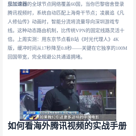
茄加速器
的全球节点网络覆盖60国，当你巴黎宿舍登录
腾讯视频时，系统自动匹配上海骨干节点；凌晨追《凡
人修仙传》动画时，智能分流将流量导向深圳游戏专
线。这种动态路由机制，比传统VPN的固定线路灵活十
倍。上周实测：用东京节点看B站《时光代理人》4K
版，缓冲时间从17秒降至0.8秒——关键在它独享的100M
回国带宽，完全规避公共通道拥堵。
如何看海外腾讯视频的实战手册