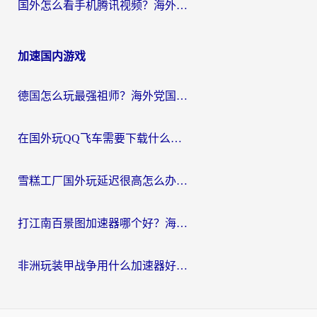
国外怎么看手机腾讯视频？海外党亲测有效的追剧加速器选择指南
加速国内游戏
德国怎么玩最强祖师？海外党国服游戏加速器选择全攻略（附宝可梦Online实测）
在国外玩QQ飞车需要下载什么加速器呢？海外党亲测有效的国服游戏加速指南
雪糕工厂国外玩延迟很高怎么办？海外玩家国服游戏加速终极攻略（附实测推荐）
打江南百景图加速器哪个好？海外党踩坑N次后，终于找到不卡的秘诀
非洲玩装甲战争用什么加速器好？海外党亲测有效的国服游戏加速方案