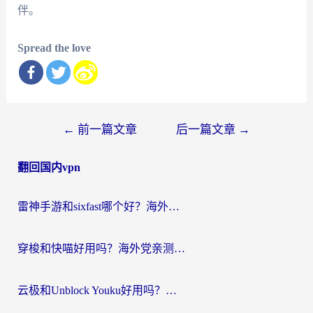
伴。
Spread the love
文
←
前一篇文章
后一篇文章
→
章
翻回国内vpn
导
航
雷神手游和sixfast哪个好？海外党亲测3款回国加速器，教你选对不踩坑
穿梭和快喵好用吗？海外党亲测：小众加速器对比+番茄加速器深度体验
云极和Unblock Youku好用吗？海外党亲测+2026回国加速器避坑指南