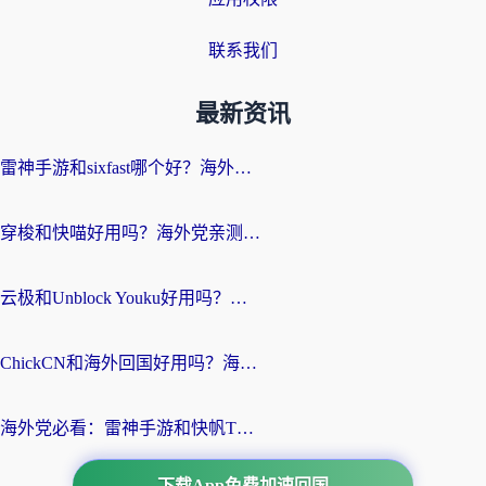
联系我们
最新资讯
雷神手游和sixfast哪个好？海外党亲测3款回国加速器，教你选对不踩坑
穿梭和快喵好用吗？海外党亲测：小众加速器对比+番茄加速器深度体验
云极和Unblock Youku好用吗？海外党亲测+2026回国加速器避坑指南
ChickCN和海外回国好用吗？海外党2026亲测：从手游到影音，选对加速器的3个关键
海外党必看：雷神手游和快帆TV版好用吗？3步选对回国加速器不踩坑
下载App免费加速回国