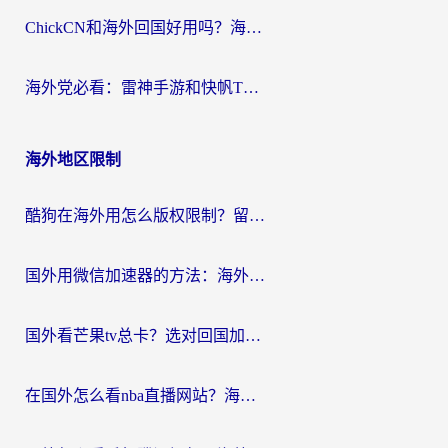
ChickCN和海外回国好用吗？海外党2026亲测：从手游到影音，选对加速器的3个关键
海外党必看：雷神手游和快帆TV版好用吗？3步选对回国加速器不踩坑
海外地区限制
酷狗在海外用怎么版权限制？留学生亲测：3步解决听国内音乐难题
国外用微信加速器的方法：海外党无缝连接国内生活的实用指南
国外看芒果tv总卡？选对回国加速器，轻松追《浪姐》不费劲
在国外怎么看nba直播网站？海外党专属体育观赛指南，告别地区限制！