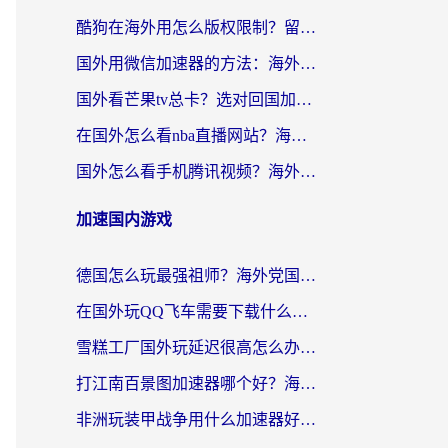
酷狗在海外用怎么版权限制？留学生亲测：3步解决听国内音乐难题
国外用微信加速器的方法：海外党无缝连接国内生活的实用指南
国外看芒果tv总卡？选对回国加速器，轻松追《浪姐》不费劲
在国外怎么看nba直播网站？海外党专属体育观赛指南，告别地区限制！
国外怎么看手机腾讯视频？海外党亲测有效的追剧加速器选择指南
加速国内游戏
德国怎么玩最强祖师？海外党国服游戏加速器选择全攻略（附宝可梦Online实测）
在国外玩QQ飞车需要下载什么加速器呢？海外党亲测有效的国服游戏加速指南
雪糕工厂国外玩延迟很高怎么办？海外玩家国服游戏加速终极攻略（附实测推荐）
打江南百景图加速器哪个好？海外党踩坑N次后，终于找到不卡的秘诀
非洲玩装甲战争用什么加速器好？海外党亲测有效的国服游戏加速方案