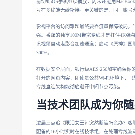
前切到iOS手机继续播放，周末还能用MacB
号在多终端无缝衔接。更关键的是，同一账号允
影视平台的访问难题最终要靠流量保障破局。当某加
强。番茄的独享100M带宽专线才是扛住4K
讯视频自动走影音加速通道；启动《原神》国
300%。
在数据安全层面，银行级AES-256加密确
打开的网页内容，即使是公共Wi-Fi环境下
专线直连架构能彻底避开中间节点污染。
当技术团队成为你随
凌晨三点追《眼泪女王》突然断连怎么办？客
配备的16小时实时在线技术组，在处理专线