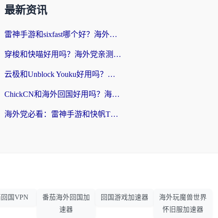
最新资讯
雷神手游和sixfast哪个好？海外党亲测3款回国加速器，教你选对不踩坑
穿梭和快喵好用吗？海外党亲测：小众加速器对比+番茄加速器深度体验
云极和Unblock Youku好用吗？海外党亲测+2026回国加速器避坑指南
ChickCN和海外回国好用吗？海外党2026亲测：从手游到影音，选对加速器的3个关键
海外党必看：雷神手游和快帆TV版好用吗？3步选对回国加速器不踩坑
回国VPN
番茄海外回国加
回国游戏加速器
海外玩魔兽世界
速器
怀旧服加速器