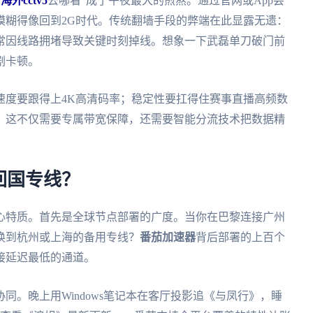
“
海外cctv5
去哪看”成了午夜最大的煎熬。通过官网或App尝
模糊得像回到2G时代。传统翻墙手段的弊端在此显露无遗：
常因线路拥堵导致关键时刻掉线。想象一下武磊单刀破门前
剧卡顿。
速度要跟得上4K高清码率；稳定性要扛得住赛事直播高频数
。这不仅需要专属带宽保障，还需要智能分流技术把数据精
回国专线？
心特质。首先是全球节点部署的广度。当你在巴黎连接广州
换到杭州或上海的备用专线？
番茄加速器
背后部署的上百个
接延迟最低的通道。
同。晚上用Windows笔记本在客厅投影追《与凤行》，睡