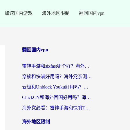
加速国内游戏
海外地区限制
翻回国内vpn
翻回国内vpn
雷神手游和sixfast哪个好？海外党亲测3款回国加速器，教你选对不踩坑
穿梭和快喵好用吗？海外党亲测：小众加速器对比+番茄加速器深度体验
云极和Unblock Youku好用吗？海外党亲测+2026回国加速器避坑指南
ChickCN和海外回国好用吗？海外党2026亲测：从手游到影音，选对加速器的3个关键
海外党必看：雷神手游和快帆TV版好用吗？3步选对回国加速器不踩坑
海外地区限制