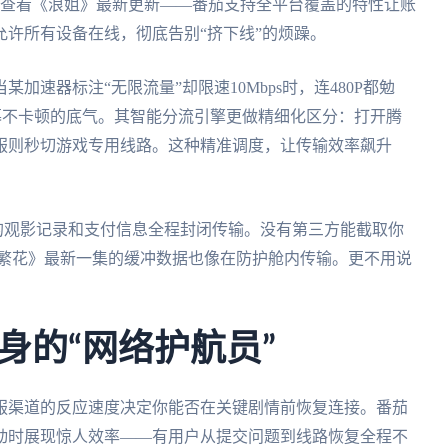
ook查看《浪姐》最新更新——番茄支持全平台覆盖的特性让账
许所有设备在线，彻底告别“挤下线”的烦躁。
速器标注“无限流量”却限速10Mbps时，连480P都勉
弹幕不卡顿的底气。其智能分流引擎更做精细化区分：打开腾
服则秒切游戏专用线路。这种精准调度，让传输效率飙升
保你的观影记录和支付信息全程封闭传输。没有第三方能截取你
，《繁花》最新一集的缓冲数据也像在防护舱内传输。更不用说
身的“网络护航员”
服渠道的反应速度决定你能否在关键剧情前恢复连接。番茄
波动时展现惊人效率——有用户从提交问题到线路恢复全程不