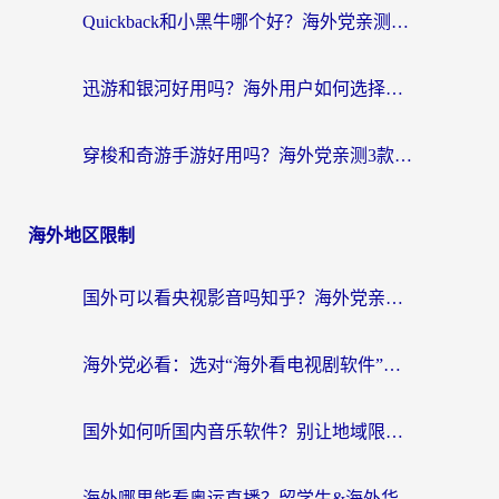
Quickback和小黑牛哪个好？海外党亲测指南，选对回国加速器秒回国内
迅游和银河好用吗？海外用户如何选择回国加速器实现无缝访问国内资源
穿梭和奇游手游好用吗？海外党亲测3款回国加速器，附蜜蜂加速器七天试用攻略
海外地区限制
国外可以看央视影音吗知乎？海外党亲测有效的回国加速方案
海外党必看：选对“海外看电视剧软件”，再也不用愁国内剧刷不了
国外如何听国内音乐软件？别让地域限制，断了你的中文歌单
海外哪里能看奥运直播？留学生&海外华人必看的体育赛事观赛终极指南