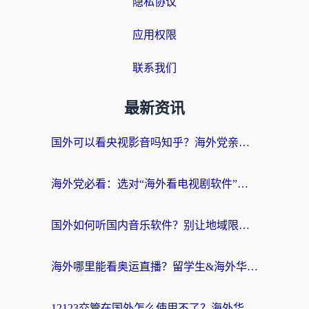
隐私协议
应用权限
联系我们
最新资讯
国外可以看央视影音吗知乎？海外党亲测有效的回国加速方案
海外党必看：选对“海外看电视剧软件”，再也不用愁国内剧刷不了
国外如何听国内音乐软件？别让地域限制，断了你的中文歌单
海外哪里能看奥运直播？留学生&海外华人必看的体育赛事观赛终极指南
12123交管在国外怎么使用不了？海外华人必看的无缝访问国内资源指南