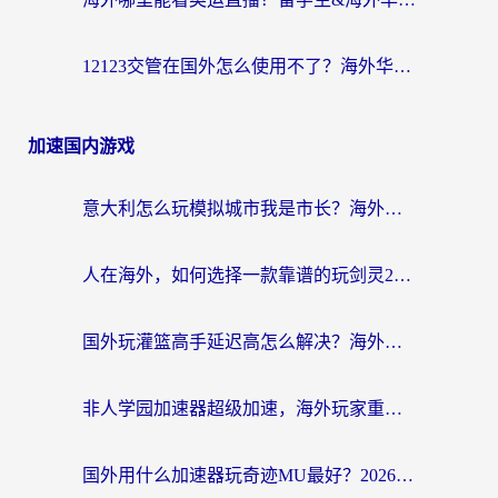
12123交管在国外怎么使用不了？海外华人必看的无缝访问国内资源指南
加速国内游戏
意大利怎么玩模拟城市我是市长？海外党国服游戏加速终极攻略（附三国3量子特攻解决办法）
人在海外，如何选择一款靠谱的玩剑灵2加速器？
国外玩灌篮高手延迟高怎么解决？海外玩家国服游戏加速终极指南
非人学园加速器超级加速，海外玩家重返国服的通行证
国外用什么加速器玩奇迹MU最好？2026海外玩家国服游戏加速全攻略