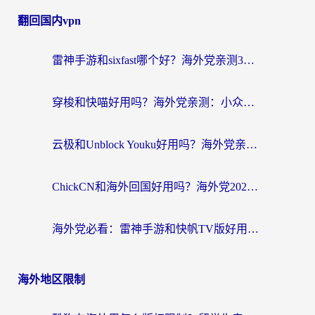
翻回国内vpn
雷神手游和sixfast哪个好？海外党亲测3款回国加速器，教你选对不踩坑
穿梭和快喵好用吗？海外党亲测：小众加速器对比+番茄加速器深度体验
云极和Unblock Youku好用吗？海外党亲测+2026回国加速器避坑指南
ChickCN和海外回国好用吗？海外党2026亲测：从手游到影音，选对加速器的3个关键
海外党必看：雷神手游和快帆TV版好用吗？3步选对回国加速器不踩坑
海外地区限制