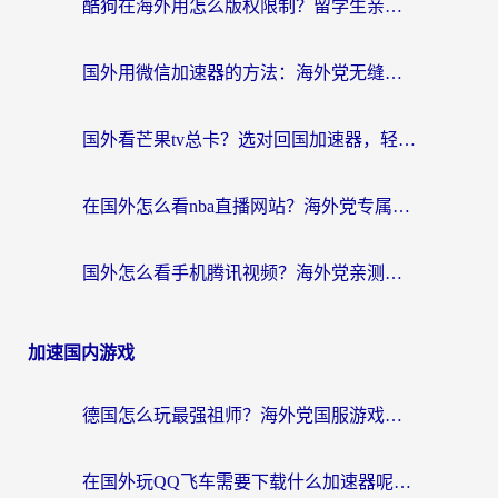
酷狗在海外用怎么版权限制？留学生亲测：3步解决听国内音乐难题
国外用微信加速器的方法：海外党无缝连接国内生活的实用指南
国外看芒果tv总卡？选对回国加速器，轻松追《浪姐》不费劲
在国外怎么看nba直播网站？海外党专属体育观赛指南，告别地区限制！
国外怎么看手机腾讯视频？海外党亲测有效的追剧加速器选择指南
加速国内游戏
德国怎么玩最强祖师？海外党国服游戏加速器选择全攻略（附宝可梦Online实测）
在国外玩QQ飞车需要下载什么加速器呢？海外党亲测有效的国服游戏加速指南