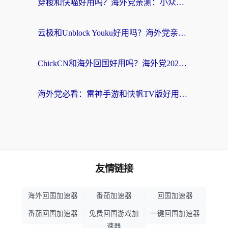
穿梭和快喵好用吗？海外党亲测：小众加速器对比+番茄加速器深度体验
云极和Unblock Youku好用吗？海外党亲测+2026回国加速器避坑指南
ChickCN和海外回国好用吗？海外党2026亲测：从手游到影音，选对加速器的3个关键
海外党必看：雷神手游和快帆TV版好用吗？3步选对回国加速器不踩坑
友情链接
海外回国加速器
番茄加速器
回国加速器
番茄回国加速器
免费回国游戏加
一键回国加速器
速器