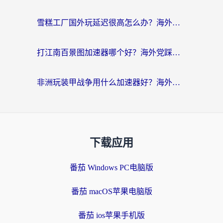
雪糕工厂国外玩延迟很高怎么办？海外玩家国服游戏加速终极攻略（附实测推荐）
打江南百景图加速器哪个好？海外党踩坑N次后，终于找到不卡的秘诀
非洲玩装甲战争用什么加速器好？海外党亲测有效的国服游戏加速方案
下载应用
番茄 Windows PC电脑版
番茄 macOS苹果电脑版
番茄 ios苹果手机版