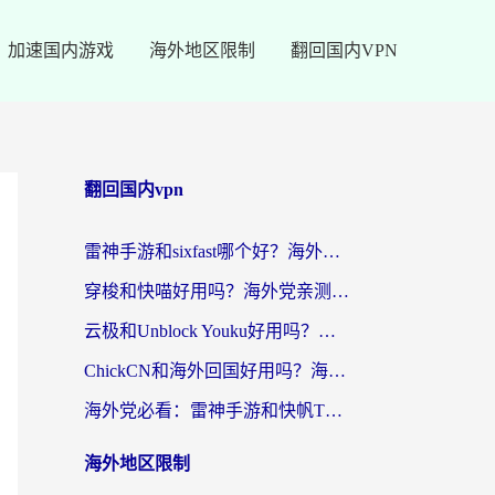
加速国内游戏
海外地区限制
翻回国内VPN
翻回国内vpn
雷神手游和sixfast哪个好？海外党亲测3款回国加速器，教你选对不踩坑
穿梭和快喵好用吗？海外党亲测：小众加速器对比+番茄加速器深度体验
云极和Unblock Youku好用吗？海外党亲测+2026回国加速器避坑指南
ChickCN和海外回国好用吗？海外党2026亲测：从手游到影音，选对加速器的3个关键
海外党必看：雷神手游和快帆TV版好用吗？3步选对回国加速器不踩坑
海外地区限制