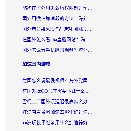
酷狗在海外用怎么版权限制？留学生亲测：3步解决听国内音乐难题
国外用微信加速器的方法：海外党无缝连接国内生活的实用指南
国外看芒果tv总卡？选对回国加速器，轻松追《浪姐》不费劲
在国外怎么看nba直播网站？海外党专属体育观赛指南，告别地区限制！
国外怎么看手机腾讯视频？海外党亲测有效的追剧加速器选择指南
加速国内游戏
德国怎么玩最强祖师？海外党国服游戏加速器选择全攻略（附宝可梦Online实测）
在国外玩QQ飞车需要下载什么加速器呢？海外党亲测有效的国服游戏加速指南
雪糕工厂国外玩延迟很高怎么办？海外玩家国服游戏加速终极攻略（附实测推荐）
打江南百景图加速器哪个好？海外党踩坑N次后，终于找到不卡的秘诀
非洲玩装甲战争用什么加速器好？海外党亲测有效的国服游戏加速方案