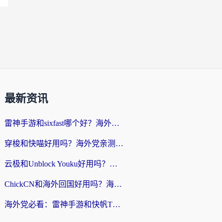
最新资讯
雷神手游和sixfast哪个好？海外党亲测3款回国加速器，教你选对不踩坑
穿梭和快喵好用吗？海外党亲测：小众加速器对比+番茄加速器深度体验
云极和Unblock Youku好用吗？海外党亲测+2026回国加速器避坑指南
ChickCN和海外回国好用吗？海外党2026亲测：从手游到影音，选对加速器的3个关键
海外党必看：雷神手游和快帆TV版好用吗？3步选对回国加速器不踩坑