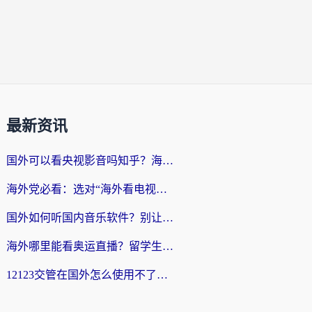
最新资讯
国外可以看央视影音吗知乎？海外党亲测有效的回国加速方案
海外党必看：选对“海外看电视剧软件”，再也不用愁国内剧刷不了
国外如何听国内音乐软件？别让地域限制，断了你的中文歌单
海外哪里能看奥运直播？留学生&海外华人必看的体育赛事观赛终极指南
12123交管在国外怎么使用不了？海外华人必看的无缝访问国内资源指南