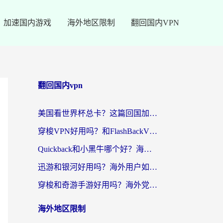
加速国内游戏
海外地区限制
翻回国内VPN
翻回国内vpn
美国看世界杯总卡？这篇回国加速器指南帮你无缝刷国内资源（附苹果手机VPN设置步骤）
穿梭VPN好用吗？和FlashBackVPN对比哪个回国效果更好？
Quickback和小黑牛哪个好？海外党亲测指南，选对回国加速器秒回国内
迅游和银河好用吗？海外用户如何选择回国加速器实现无缝访问国内资源
穿梭和奇游手游好用吗？海外党亲测3款回国加速器，附蜜蜂加速器七天试用攻略
海外地区限制