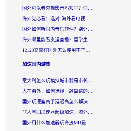
国外可以看央视影音吗知乎？海外党亲测有效的回国加速方案
海外党必看：选对“海外看电视剧软件”，再也不用愁国内剧刷不了
国外如何听国内音乐软件？别让地域限制，断了你的中文歌单
海外哪里能看奥运直播？留学生&海外华人必看的体育赛事观赛终极指南
12123交管在国外怎么使用不了？海外华人必看的无缝访问国内资源指南
加速国内游戏
意大利怎么玩模拟城市我是市长？海外党国服游戏加速终极攻略（附三国3量子特攻解决办法）
人在海外，如何选择一款靠谱的玩剑灵2加速器？
国外玩灌篮高手延迟高怎么解决？海外玩家国服游戏加速终极指南
非人学园加速器超级加速，海外玩家重返国服的通行证
国外用什么加速器玩奇迹MU最好？2026海外玩家国服游戏加速全攻略