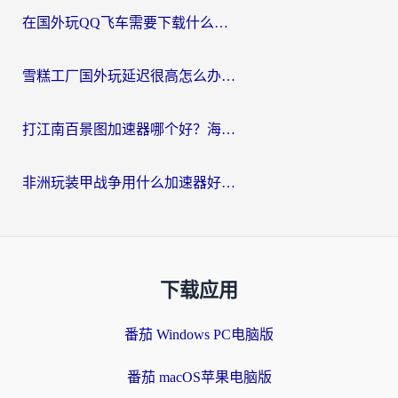
在国外玩QQ飞车需要下载什么加速器呢？海外党亲测有效的国服游戏加速指南
雪糕工厂国外玩延迟很高怎么办？海外玩家国服游戏加速终极攻略（附实测推荐）
打江南百景图加速器哪个好？海外党踩坑N次后，终于找到不卡的秘诀
非洲玩装甲战争用什么加速器好？海外党亲测有效的国服游戏加速方案
下载应用
番茄 Windows PC电脑版
番茄 macOS苹果电脑版