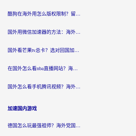
酷狗在海外用怎么版权限制？留学生亲测：3步解决听国内音乐难题
国外用微信加速器的方法：海外党无缝连接国内生活的实用指南
国外看芒果tv总卡？选对回国加速器，轻松追《浪姐》不费劲
在国外怎么看nba直播网站？海外党专属体育观赛指南，告别地区限制！
国外怎么看手机腾讯视频？海外党亲测有效的追剧加速器选择指南
加速国内游戏
德国怎么玩最强祖师？海外党国服游戏加速器选择全攻略（附宝可梦Online实测）