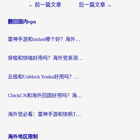
文
←
前一篇文章
后一篇文章
→
章
翻回国内vpn
导
航
雷神手游和sixfast哪个好？海外党亲测3款回国加速器，教你选对不踩坑
穿梭和快喵好用吗？海外党亲测：小众加速器对比+番茄加速器深度体验
云极和Unblock Youku好用吗？海外党亲测+2026回国加速器避坑指南
ChickCN和海外回国好用吗？海外党2026亲测：从手游到影音，选对加速器的3个关键
海外党必看：雷神手游和快帆TV版好用吗？3步选对回国加速器不踩坑
海外地区限制