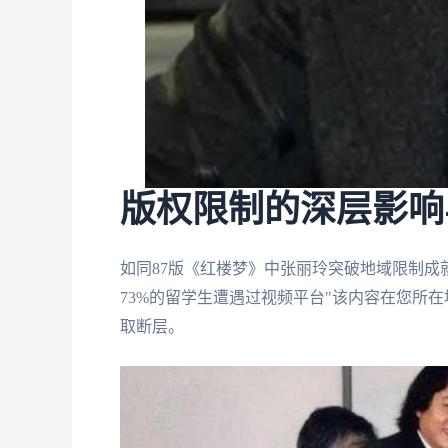
版权限制的深层影响
如同87版《红楼梦》中张丽玲突破地域限制
73%的留学生遭遇过视频平台"该内容在您所
取断层。