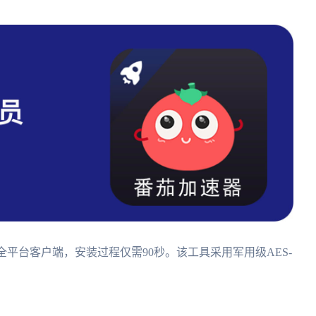
droid的全平台客户端，安装过程仅需90秒。该工具采用军用级AES-