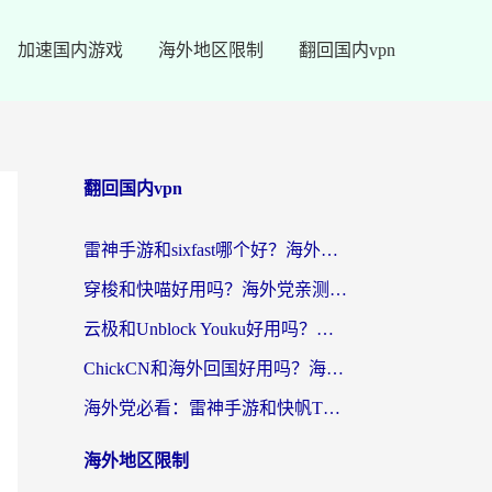
加速国内游戏
海外地区限制
翻回国内vpn
翻回国内vpn
雷神手游和sixfast哪个好？海外党亲测3款回国加速器，教你选对不踩坑
穿梭和快喵好用吗？海外党亲测：小众加速器对比+番茄加速器深度体验
云极和Unblock Youku好用吗？海外党亲测+2026回国加速器避坑指南
ChickCN和海外回国好用吗？海外党2026亲测：从手游到影音，选对加速器的3个关键
海外党必看：雷神手游和快帆TV版好用吗？3步选对回国加速器不踩坑
海外地区限制