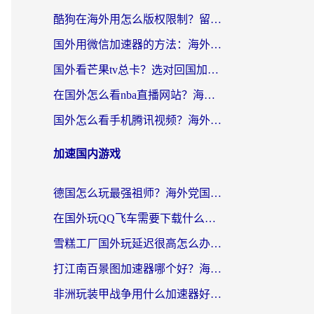
酷狗在海外用怎么版权限制？留学生亲测：3步解决听国内音乐难题
国外用微信加速器的方法：海外党无缝连接国内生活的实用指南
国外看芒果tv总卡？选对回国加速器，轻松追《浪姐》不费劲
在国外怎么看nba直播网站？海外党专属体育观赛指南，告别地区限制！
国外怎么看手机腾讯视频？海外党亲测有效的追剧加速器选择指南
加速国内游戏
德国怎么玩最强祖师？海外党国服游戏加速器选择全攻略（附宝可梦Online实测）
在国外玩QQ飞车需要下载什么加速器呢？海外党亲测有效的国服游戏加速指南
雪糕工厂国外玩延迟很高怎么办？海外玩家国服游戏加速终极攻略（附实测推荐）
打江南百景图加速器哪个好？海外党踩坑N次后，终于找到不卡的秘诀
非洲玩装甲战争用什么加速器好？海外党亲测有效的国服游戏加速方案