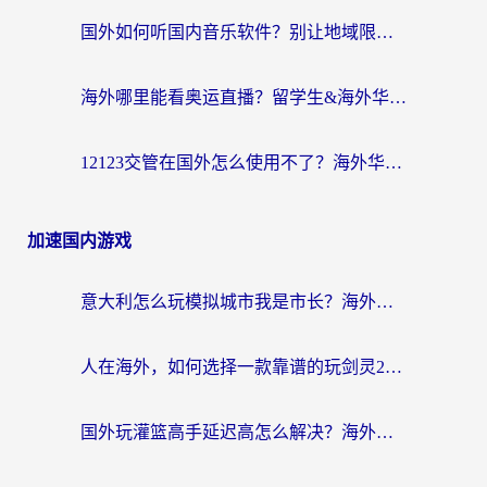
国外如何听国内音乐软件？别让地域限制，断了你的中文歌单
海外哪里能看奥运直播？留学生&海外华人必看的体育赛事观赛终极指南
12123交管在国外怎么使用不了？海外华人必看的无缝访问国内资源指南
加速国内游戏
意大利怎么玩模拟城市我是市长？海外党国服游戏加速终极攻略（附三国3量子特攻解决办法）
人在海外，如何选择一款靠谱的玩剑灵2加速器？
国外玩灌篮高手延迟高怎么解决？海外玩家国服游戏加速终极指南