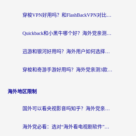
穿梭VPN好用吗？和FlashBackVPN对比哪个回国效果更好？
Quickback和小黑牛哪个好？海外党亲测指南，选对回国加速器秒回国内
迅游和银河好用吗？海外用户如何选择回国加速器实现无缝访问国内资源
穿梭和奇游手游好用吗？海外党亲测3款回国加速器，附蜜蜂加速器七天试用攻略
海外地区限制
国外可以看央视影音吗知乎？海外党亲测有效的回国加速方案
海外党必看：选对“海外看电视剧软件”，再也不用愁国内剧刷不了