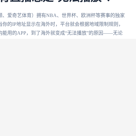
频、爱奇艺体育）拥有NBA、世界杯、欧洲杯等赛事的独家
你的IP地址显示在海外时，平台就会根据地域限制规则，
能用的APP，到了海外就变成“无法播放”的原因——无论
VS比利时的强强对话，甚至是阿根廷VS瑞士的中文解说场
破限制其实很简单
国加速器将你的IP地址切换到中国大陆。但不是所有加速
稳定；有的流量有限，看一场直播就用完了；有的设备支持
速器
，它的六大核心功能正好戳中海外体育迷的痛点。
告别延迟卡顿