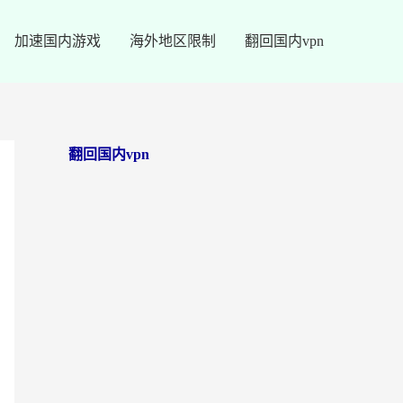
加速国内游戏
海外地区限制
翻回国内vpn
翻回国内vpn
美国看世界杯总卡？这篇回国加速器指南帮你无缝刷国内资源（附苹果手机VPN设置步骤）
穿梭VPN好用吗？和FlashBackVPN对比哪个回国效果更好？
Quickback和小黑牛哪个好？海外党亲测指南，选对回国加速器秒回国内
迅游和银河好用吗？海外用户如何选择回国加速器实现无缝访问国内资源
穿梭和奇游手游好用吗？海外党亲测3款回国加速器，附蜜蜂加速器七天试用攻略
海外地区限制