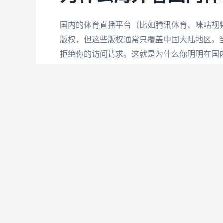
国内的体育直播平台（比如腾讯体育、咪咕视
版权，但这些版权通常只覆盖中国大陆地区。当
拒绝你的访问请求。这就是为什么你明明在国内
是法国VS摩洛哥的世界杯焦点战，还是西班牙
次，都逃不过这个限制。
选对回国加速器，突
要解决地域限制问题，最直接的方法就是通过回
器都适合看体育直播——有的节点少，连接不
不全，手机能用电脑却不行。这里推荐
番茄加
全球节点+智能最优线路，