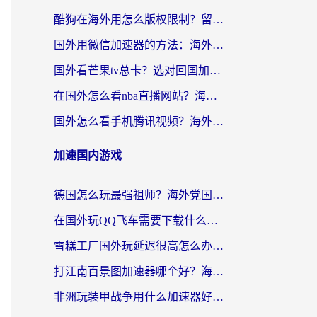
酷狗在海外用怎么版权限制？留学生亲测：3步解决听国内音乐难题
国外用微信加速器的方法：海外党无缝连接国内生活的实用指南
国外看芒果tv总卡？选对回国加速器，轻松追《浪姐》不费劲
在国外怎么看nba直播网站？海外党专属体育观赛指南，告别地区限制！
国外怎么看手机腾讯视频？海外党亲测有效的追剧加速器选择指南
加速国内游戏
德国怎么玩最强祖师？海外党国服游戏加速器选择全攻略（附宝可梦Online实测）
在国外玩QQ飞车需要下载什么加速器呢？海外党亲测有效的国服游戏加速指南
雪糕工厂国外玩延迟很高怎么办？海外玩家国服游戏加速终极攻略（附实测推荐）
打江南百景图加速器哪个好？海外党踩坑N次后，终于找到不卡的秘诀
非洲玩装甲战争用什么加速器好？海外党亲测有效的国服游戏加速方案