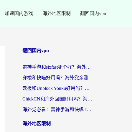
加速国内游戏
海外地区限制
翻回国内vpn
翻回国内vpn
雷神手游和sixfast哪个好？海外党亲测3款回国加速器，教你选对不踩坑
穿梭和快喵好用吗？海外党亲测：小众加速器对比+番茄加速器深度体验
云极和Unblock Youku好用吗？海外党亲测+2026回国加速器避坑指南
ChickCN和海外回国好用吗？海外党2026亲测：从手游到影音，选对加速器的3个关键
海外党必看：雷神手游和快帆TV版好用吗？3步选对回国加速器不踩坑
海外地区限制