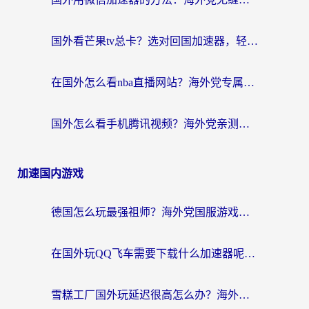
国外看芒果tv总卡？选对回国加速器，轻松追《浪姐》不费劲
在国外怎么看nba直播网站？海外党专属体育观赛指南，告别地区限制！
国外怎么看手机腾讯视频？海外党亲测有效的追剧加速器选择指南
加速国内游戏
德国怎么玩最强祖师？海外党国服游戏加速器选择全攻略（附宝可梦Online实测）
在国外玩QQ飞车需要下载什么加速器呢？海外党亲测有效的国服游戏加速指南
雪糕工厂国外玩延迟很高怎么办？海外玩家国服游戏加速终极攻略（附实测推荐）