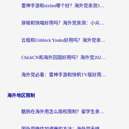
雷神手游和sixfast哪个好？海外党亲测3款回国加速器，教你选对不踩坑
穿梭和快喵好用吗？海外党亲测：小众加速器对比+番茄加速器深度体验
云极和Unblock Youku好用吗？海外党亲测+2026回国加速器避坑指南
ChickCN和海外回国好用吗？海外党2026亲测：从手游到影音，选对加速器的3个关键
海外党必看：雷神手游和快帆TV版好用吗？3步选对回国加速器不踩坑
海外地区限制
酷狗在海外用怎么版权限制？留学生亲测：3步解决听国内音乐难题
国外用微信加速器的方法：海外党无缝连接国内生活的实用指南