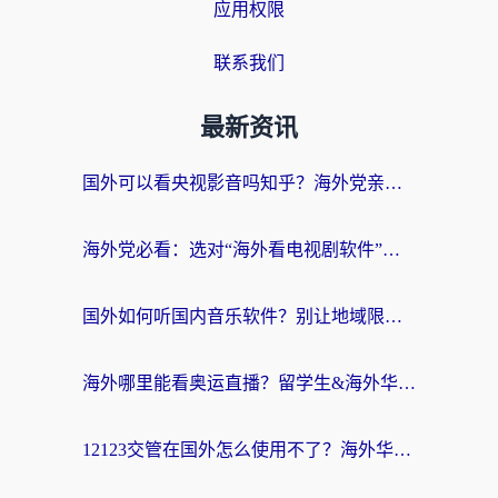
应用权限
联系我们
最新资讯
国外可以看央视影音吗知乎？海外党亲测有效的回国加速方案
海外党必看：选对“海外看电视剧软件”，再也不用愁国内剧刷不了
国外如何听国内音乐软件？别让地域限制，断了你的中文歌单
海外哪里能看奥运直播？留学生&海外华人必看的体育赛事观赛终极指南
12123交管在国外怎么使用不了？海外华人必看的无缝访问国内资源指南