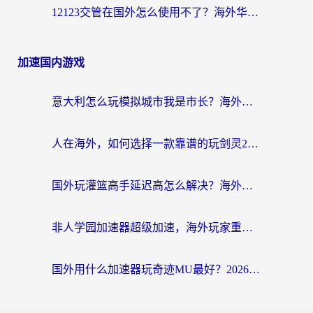
12123交管在国外怎么使用不了？海外华人必看的无缝访问国内资源指南
加速国内游戏
意大利怎么玩模拟城市我是市长？海外党国服游戏加速终极攻略（附三国3量子特攻解决办法）
人在海外，如何选择一款靠谱的玩剑灵2加速器？
国外玩灌篮高手延迟高怎么解决？海外玩家国服游戏加速终极指南
非人学园加速器超级加速，海外玩家重返国服的通行证
国外用什么加速器玩奇迹MU最好？2026海外玩家国服游戏加速全攻略