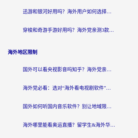
迅游和银河好用吗？海外用户如何选择回国加速器实现无缝访问国内资源
穿梭和奇游手游好用吗？海外党亲测3款回国加速器，附蜜蜂加速器七天试用攻略
海外地区限制
国外可以看央视影音吗知乎？海外党亲测有效的回国加速方案
海外党必看：选对“海外看电视剧软件”，再也不用愁国内剧刷不了
国外如何听国内音乐软件？别让地域限制，断了你的中文歌单
海外哪里能看奥运直播？留学生&海外华人必看的体育赛事观赛终极指南