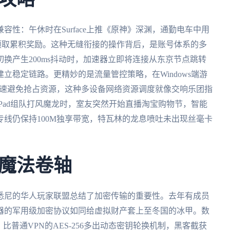
攻略
性：午休时在Surface上推《原神》深渊，通勤电车中用
步登录领取累积奖励。这种无缝衔接的操作背后，是账号体系的多
换产生200ms抖动时，加速器立即将连接从东京节点跳转
立稳定链路。更精妙的是流量管控策略，在Windows端游
则限速避免抢占资源，这种多设备网络资源调度就像交响乐团指
Pad组队打风魔龙时，室友突然开始直播淘宝购物节，智能
线仍保持100M独享带宽，特瓦林的龙息喷吐未出现丝毫卡
魔法卷轴
悉尼的华人玩家联盟总结了加密传输的重要性。去年有成员
器的军用级加密协议如同给虚拟财产套上至冬国的冰甲。数
加密，比普通VPN的AES-256多出动态密钥轮换机制，黑客截获