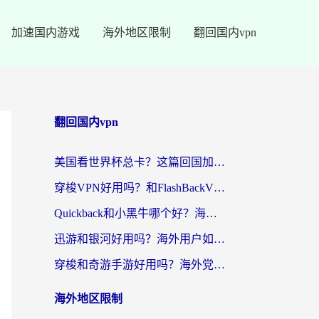
加速国内游戏
海外地区限制
翻回国内vpn
翻回国内vpn
美国看世界杯总卡？这篇回国加速器指南帮你无缝刷国内资源（附苹果手机VPN设置步骤）
穿梭VPN好用吗？和FlashBackVPN对比哪个回国效果更好？
Quickback和小黑牛哪个好？海外党亲测指南，选对回国加速器秒回国内
迅游和银河好用吗？海外用户如何选择回国加速器实现无缝访问国内资源
穿梭和奇游手游好用吗？海外党亲测3款回国加速器，附蜜蜂加速器七天试用攻略
海外地区限制