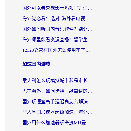
国外可以看央视影音吗知乎？海外党亲测有效的回国加速方案
海外党必看：选对“海外看电视剧软件”，再也不用愁国内剧刷不了
国外如何听国内音乐软件？别让地域限制，断了你的中文歌单
海外哪里能看奥运直播？留学生&海外华人必看的体育赛事观赛终极指南
12123交管在国外怎么使用不了？海外华人必看的无缝访问国内资源指南
加速国内游戏
意大利怎么玩模拟城市我是市长？海外党国服游戏加速终极攻略（附三国3量子特攻解决办法）
人在海外，如何选择一款靠谱的玩剑灵2加速器？
国外玩灌篮高手延迟高怎么解决？海外玩家国服游戏加速终极指南
非人学园加速器超级加速，海外玩家重返国服的通行证
国外用什么加速器玩奇迹MU最好？2026海外玩家国服游戏加速全攻略