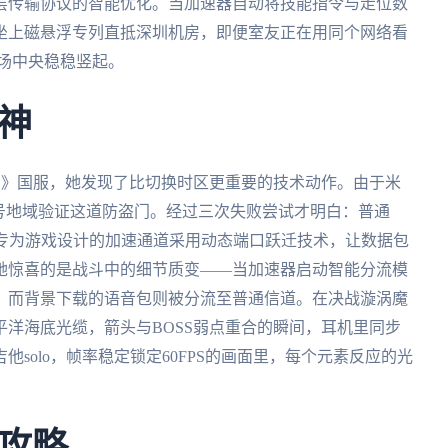
层传输协议的智能优化。当加速器自动将技能指令与走位数
坐上磁悬浮专列直抵深圳机房，即便室友正在用同个网络看
场中央稳稳竖起。
神
神》国服，她发现了比切换时区更重要的技术动作。由于米
号地域验证这道防盗门。经过三次失败尝试才明白：普通
而专为游戏设计的加速通道采用动态端口跃迁技术，让数据包
她惊喜的是战斗中的细节质变——当加速器启动智能分流模
，而背景下载的语音包则被分流至普通信道。在决战漩涡魔
洋海底光缆，箭头与BOSS弱点重合的瞬间，耳机里同步
solo，帧率稳定锁定60FPS的画面里，每个元素反应的光