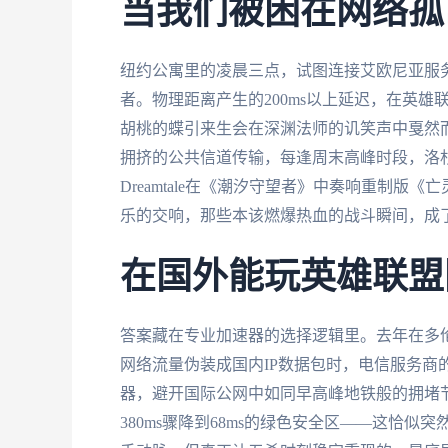
当我们被困在网络孤
纽约公寓里的凌晨三点，试图连接艾欧尼亚服
者。物理距离产生的200ms以上延迟，在英
胡桃的蝶引来生会在深渊法师的讥笑声中戛然
拥挤的公共信道传输，每逢周末高峰时段，洛
Dreamtale在《潮汐守望者》中奏响重制
乐的交响，那些本该燃爆热血的战斗瞬间，成
在国外能玩英雄联盟
答案藏在专业加速器的选择逻辑里。去年在多伦
网络流量伪装成国内IP数据包时，电信服务商
器，避开国际公网中如同早高峰地铁般的拥堵
380ms骤降到68ms的绿色安全区——这恰