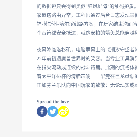
的数据包只会得到类似"狂风屏障"的乱码护盾
家遭遇路由异常，工程师通过后台日志发现某
福-莫斯科-哈尔滨线路方案，在玩家结束泡面
个音符都安全抵达，就像安柏的箭矢总能穿越
夜幕降临洛杉矶，电脑屏幕上的《潮汐守望者
22年前初遇魔兽世界时的笑容。当专业工具
在指尖流动成连续的战斗诗篇。此刻的流畅体
着太平洋碰杯的清脆声响——毕竟在巨龙盘踞
正如芬兰乐队向中国玩家的致敬：无论现实或
Spread the love