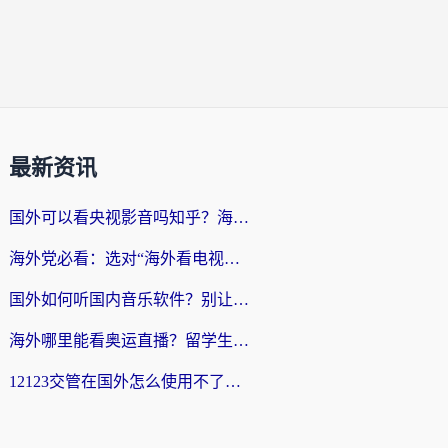
最新资讯
国外可以看央视影音吗知乎？海外党亲测有效的回国加速方案
海外党必看：选对“海外看电视剧软件”，再也不用愁国内剧刷不了
国外如何听国内音乐软件？别让地域限制，断了你的中文歌单
海外哪里能看奥运直播？留学生&海外华人必看的体育赛事观赛终极指南
12123交管在国外怎么使用不了？海外华人必看的无缝访问国内资源指南