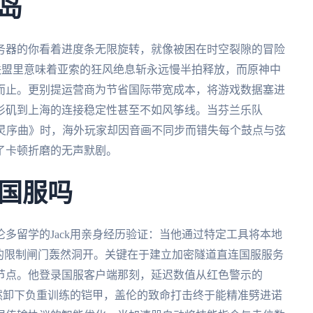
岛
务器的你看着进度条无限旋转，就像被困在时空裂隙的冒险
雄联盟里意味着亚索的狂风绝息斩永远慢半拍释放，而原神中
而止。更别提运营商为节省国际带宽成本，将游戏数据塞进
杉矶到上海的连接稳定性甚至不如风筝线。当芬兰乐队
版《亡灵序曲》时，海外玩家却因音画不同步而错失每个鼓点与弦
了卡顿折磨的无声默剧。
国服吗
多留学的Jack用亲身经历验证：当他通过特定工具将本地
的限制闸门轰然洞开。关键在于建立加密隧道直连国服服务
节点。他登录国服客户端那刻，延迟数值从红色警示的
似突然卸下负重训练的铠甲，盖伦的致命打击终于能精准劈进诺