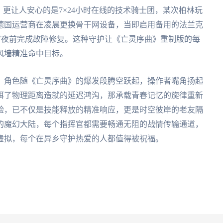
。更让人安心的是7×24小时在线的技术骑士团，某次柏林玩
德国运营商在凌晨更换骨干网设备，当即启用备用的法兰克
宵夜前完成故障修复。这种守护让《亡灵序曲》重制版的每
风墙精准命中目标。
》角色随《亡灵序曲》的爆发段腾空跃起，操作者嘴角扬起
消弭了物理距离造就的延迟鸿沟，那承载青春记忆的旋律重新
验，已不仅是技能释放的精准响应，更是时空彼岸的老友隔
的魔幻大陆，每个指挥官都需要畅通无阻的战情传输通道，
虚拟，每个在异乡守护热爱的人都值得被祝福。