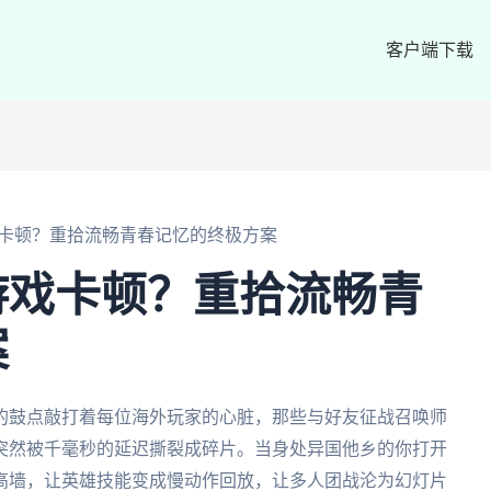
客户端下载
卡顿？重拾流畅青春记忆的终极方案
游戏卡顿？重拾流畅青
案
的鼓点敲打着每位海外玩家的心脏，那些与好友征战召唤师
突然被千毫秒的延迟撕裂成碎片。当身处异国他乡的你打开
高墙，让英雄技能变成慢动作回放，让多人团战沦为幻灯片