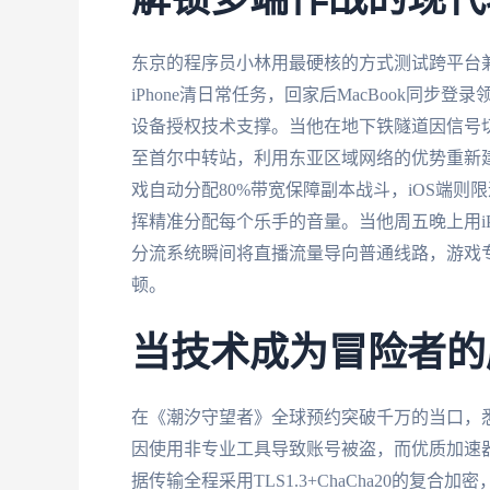
解锁多端作战的现代
东京的程序员小林用最硬核的方式测试跨平台兼容
iPhone清日常任务，回家后MacBook同
设备授权技术支撑。当他在地下铁隧道因信号切
至首尔中转站，利用东亚区域网络的优势重新建
戏自动分配80%带宽保障副本战斗，iOS端
挥精准分配每个乐手的音量。当他周五晚上用i
分流系统瞬间将直播流量导向普通线路，游戏专
顿。
当技术成为冒险者的
在《潮汐守望者》全球预约突破千万的当口，
因使用非专业工具导致账号被盗，而优质加速
据传输全程采用TLS1.3+ChaCha20的复合