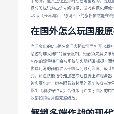
手动脉。但真正让五杀时刻稳定重现的，是底
据分类标记为高优先级流量，游戏数据包便像
4K版《长津湖》，德玛西亚的旗帜依然能在战
在国外怎么玩国服原
当旧金山的Mia想在金门大桥背景里打开《原
哈游对非大陆IP的登录限制，她必须先解决账
VPN的流量特征会被系统防火墙精准捕捉，
像璃月港的商船混入千帆队列顺利靠岸。最让
式，角色技能指令走加密专线直奔上海服务器
神奥赛尔时，她亲眼看着甘雨的霜华矢穿越太平
爆出《潮汐守望者》合作版《亡灵序曲》的电吉他
效都如预告片般完整绽放。