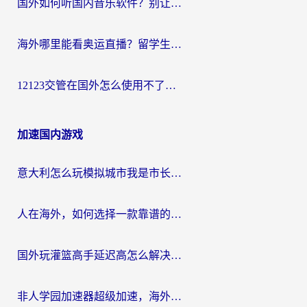
国外如何听国内音乐软件？别让地域限制，断了你的中文歌单
海外哪里能看奥运直播？留学生&海外华人必看的体育赛事观赛终极指南
12123交管在国外怎么使用不了？海外华人必看的无缝访问国内资源指南
加速国内游戏
意大利怎么玩模拟城市我是市长？海外党国服游戏加速终极攻略（附三国3量子特攻解决办法）
人在海外，如何选择一款靠谱的玩剑灵2加速器？
国外玩灌篮高手延迟高怎么解决？海外玩家国服游戏加速终极指南
非人学园加速器超级加速，海外玩家重返国服的通行证