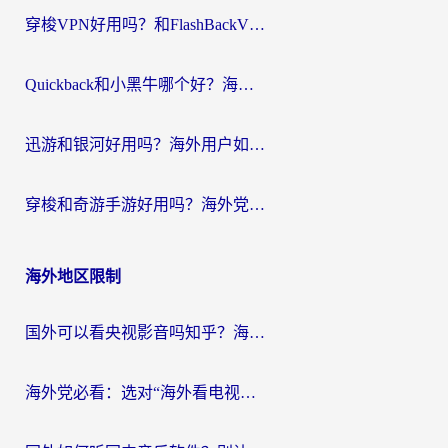
穿梭VPN好用吗？和FlashBackVPN对比哪个回国效果更好？
Quickback和小黑牛哪个好？海外党亲测指南，选对回国加速器秒回国内
迅游和银河好用吗？海外用户如何选择回国加速器实现无缝访问国内资源
穿梭和奇游手游好用吗？海外党亲测3款回国加速器，附蜜蜂加速器七天试用攻略
海外地区限制
国外可以看央视影音吗知乎？海外党亲测有效的回国加速方案
海外党必看：选对“海外看电视剧软件”，再也不用愁国内剧刷不了