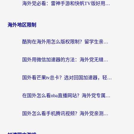
海外党必看：雷神手游和快帆TV版好用吗？3步选对回国加速器不踩坑
海外地区限制
酷狗在海外用怎么版权限制？留学生亲测：3步解决听国内音乐难题
国外用微信加速器的方法：海外党无缝连接国内生活的实用指南
国外看芒果tv总卡？选对回国加速器，轻松追《浪姐》不费劲
在国外怎么看nba直播网站？海外党专属体育观赛指南，告别地区限制！
国外怎么看手机腾讯视频？海外党亲测有效的追剧加速器选择指南