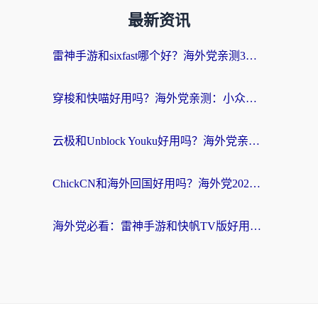
最新资讯
雷神手游和sixfast哪个好？海外党亲测3款回国加速器，教你选对不踩坑
穿梭和快喵好用吗？海外党亲测：小众加速器对比+番茄加速器深度体验
云极和Unblock Youku好用吗？海外党亲测+2026回国加速器避坑指南
ChickCN和海外回国好用吗？海外党2026亲测：从手游到影音，选对加速器的3个关键
海外党必看：雷神手游和快帆TV版好用吗？3步选对回国加速器不踩坑