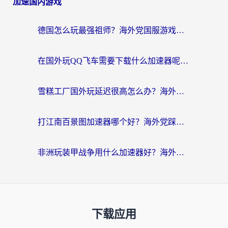
加速国内游戏
德国怎么玩最强祖师？海外党国服游戏加速器选择全攻略（附宝可梦Online实测）
在国外玩QQ飞车需要下载什么加速器呢？海外党亲测有效的国服游戏加速指南
雪糕工厂国外玩延迟很高怎么办？海外玩家国服游戏加速终极攻略（附实测推荐）
打江南百景图加速器哪个好？海外党踩坑N次后，终于找到不卡的秘诀
非洲玩装甲战争用什么加速器好？海外党亲测有效的国服游戏加速方案
下载应用