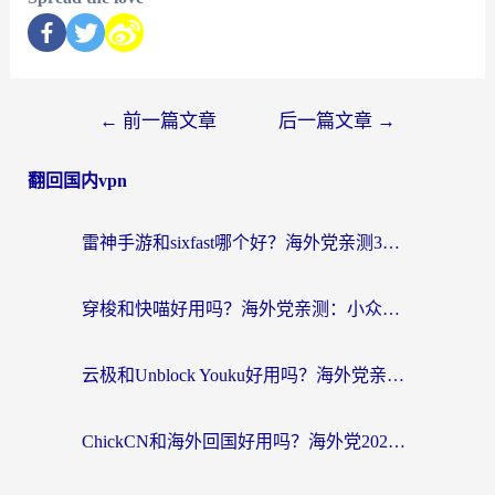
←
前一篇文章
后一篇文章
→
翻回国内vpn
雷神手游和sixfast哪个好？海外党亲测3款回国加速器，教你选对不踩坑
穿梭和快喵好用吗？海外党亲测：小众加速器对比+番茄加速器深度体验
云极和Unblock Youku好用吗？海外党亲测+2026回国加速器避坑指南
ChickCN和海外回国好用吗？海外党2026亲测：从手游到影音，选对加速器的3个关键