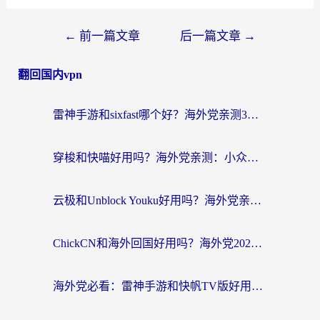
←
前一篇文章
后一篇文章
→
翻回国内vpn
雷神手游和sixfast哪个好？海外党亲测3款回国加速器，教你选对不踩坑
穿梭和快喵好用吗？海外党亲测：小众加速器对比+番茄加速器深度体验
云极和Unblock Youku好用吗？海外党亲测+2026回国加速器避坑指南
ChickCN和海外回国好用吗？海外党2026亲测：从手游到影音，选对加速器的3个关键
海外党必看：雷神手游和快帆TV版好用吗？3步选对回国加速器不踩坑