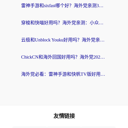
雷神手游和sixfast哪个好？海外党亲测3款回国加速器，教你选对不踩坑
穿梭和快喵好用吗？海外党亲测：小众加速器对比+番茄加速器深度体验
云极和Unblock Youku好用吗？海外党亲测+2026回国加速器避坑指南
ChickCN和海外回国好用吗？海外党2026亲测：从手游到影音，选对加速器的3个关键
海外党必看：雷神手游和快帆TV版好用吗？3步选对回国加速器不踩坑
友情链接