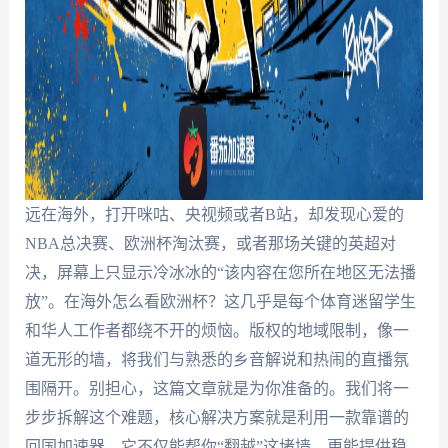
远在海外，打开咪咕、央视频或者B站，却发现心爱的
NBA总决赛、欧洲杯淘汰赛，或者那场关键的英超对
决，屏幕上只显示冷冰冰的“该内容在您所在地区无法播
放”。在海外怎么看欧洲杯？这几乎是每个体育迷留学生
和华人工作者都绕不开的烦恼。版权的地域限制，像一
道无形的墙，将我们与熟悉的乡音解说和热闹的直播氛
围隔开。别担心，这篇文章就是为你准备的。我们将一
步步拆解这个难题，核心解决方案就是利用一款靠谱的
回国加速器，它不仅能帮你“翻越”这堵墙，更能提供稳