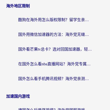
海外地区限制
酷狗在海外用怎么版权限制？留学生亲测：3步解决听国内音乐难题
国外用微信加速器的方法：海外党无缝连接国内生活的实用指南
国外看芒果tv总卡？选对回国加速器，轻松追《浪姐》不费劲
在国外怎么看nba直播网站？海外党专属体育观赛指南，告别地区限制！
国外怎么看手机腾讯视频？海外党亲测有效的追剧加速器选择指南
加速国内游戏