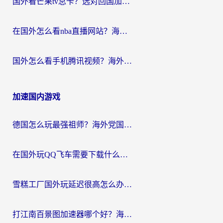
国外看芒果tv总卡？选对回国加速器，轻松追《浪姐》不费劲
在国外怎么看nba直播网站？海外党专属体育观赛指南，告别地区限制！
国外怎么看手机腾讯视频？海外党亲测有效的追剧加速器选择指南
加速国内游戏
德国怎么玩最强祖师？海外党国服游戏加速器选择全攻略（附宝可梦Online实测）
在国外玩QQ飞车需要下载什么加速器呢？海外党亲测有效的国服游戏加速指南
雪糕工厂国外玩延迟很高怎么办？海外玩家国服游戏加速终极攻略（附实测推荐）
打江南百景图加速器哪个好？海外党踩坑N次后，终于找到不卡的秘诀