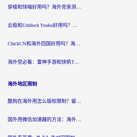
穿梭和快喵好用吗？海外党亲测：小众加速器对比+番茄加速器深度体验
云极和Unblock Youku好用吗？海外党亲测+2026回国加速器避坑指南
ChickCN和海外回国好用吗？海外党2026亲测：从手游到影音，选对加速器的3个关键
海外党必看：雷神手游和快帆TV版好用吗？3步选对回国加速器不踩坑
海外地区限制
酷狗在海外用怎么版权限制？留学生亲测：3步解决听国内音乐难题
国外用微信加速器的方法：海外党无缝连接国内生活的实用指南