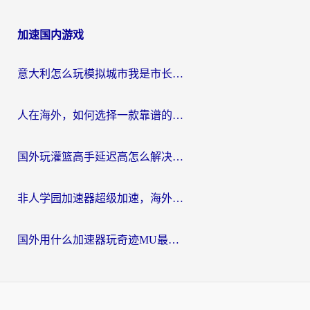
加速国内游戏
意大利怎么玩模拟城市我是市长？海外党国服游戏加速终极攻略（附三国3量子特攻解决办法）
人在海外，如何选择一款靠谱的玩剑灵2加速器？
国外玩灌篮高手延迟高怎么解决？海外玩家国服游戏加速终极指南
非人学园加速器超级加速，海外玩家重返国服的通行证
国外用什么加速器玩奇迹MU最好？2026海外玩家国服游戏加速全攻略