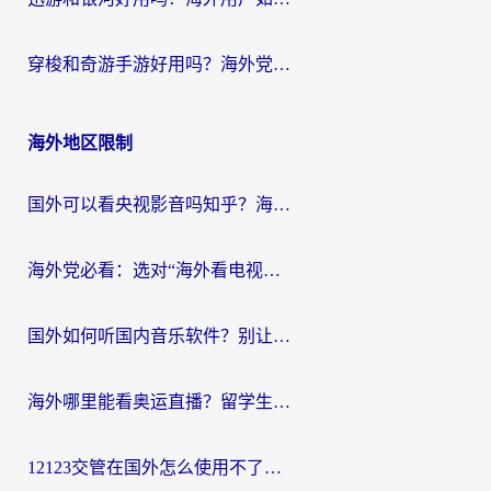
穿梭和奇游手游好用吗？海外党亲测3款回国加速器，附蜜蜂加速器七天试用攻略
海外地区限制
国外可以看央视影音吗知乎？海外党亲测有效的回国加速方案
海外党必看：选对“海外看电视剧软件”，再也不用愁国内剧刷不了
国外如何听国内音乐软件？别让地域限制，断了你的中文歌单
海外哪里能看奥运直播？留学生&海外华人必看的体育赛事观赛终极指南
12123交管在国外怎么使用不了？海外华人必看的无缝访问国内资源指南