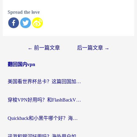
Spread the love
文
←
前一篇文章
后一篇文章
→
章
翻回国内vpn
导
航
美国看世界杯总卡？这篇回国加速器指南帮你无缝刷国内资源（附苹果手机VPN设置步骤）
穿梭VPN好用吗？和FlashBackVPN对比哪个回国效果更好？
Quickback和小黑牛哪个好？海外党亲测指南，选对回国加速器秒回国内
迅游和银河好用吗？海外用户如何选择回国加速器实现无缝访问国内资源