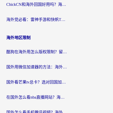
ChickCN和海外回国好用吗？海外党2026亲测：从手游到影音，选对加速器的3个关键
海外党必看：雷神手游和快帆TV版好用吗？3步选对回国加速器不踩坑
海外地区限制
酷狗在海外用怎么版权限制？留学生亲测：3步解决听国内音乐难题
国外用微信加速器的方法：海外党无缝连接国内生活的实用指南
国外看芒果tv总卡？选对回国加速器，轻松追《浪姐》不费劲
在国外怎么看nba直播网站？海外党专属体育观赛指南，告别地区限制！
国外怎么看手机腾讯视频？海外党亲测有效的追剧加速器选择指南