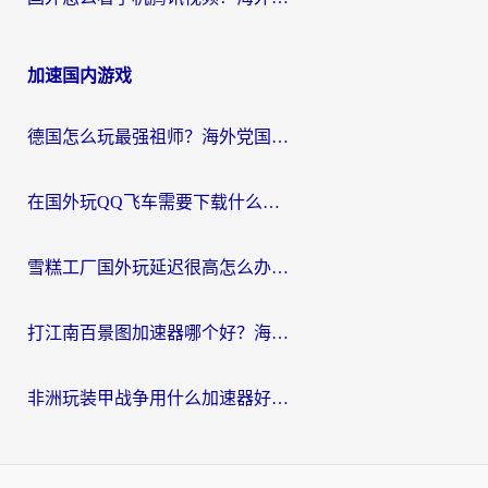
加速国内游戏
德国怎么玩最强祖师？海外党国服游戏加速器选择全攻略（附宝可梦Online实测）
在国外玩QQ飞车需要下载什么加速器呢？海外党亲测有效的国服游戏加速指南
雪糕工厂国外玩延迟很高怎么办？海外玩家国服游戏加速终极攻略（附实测推荐）
打江南百景图加速器哪个好？海外党踩坑N次后，终于找到不卡的秘诀
非洲玩装甲战争用什么加速器好？海外党亲测有效的国服游戏加速方案