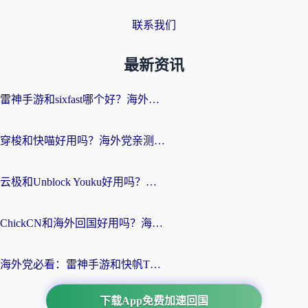
联系我们
最新资讯
雷神手游和sixfast哪个好？海外党亲测3款回国加速器，教你选对不踩坑
穿梭和快喵好用吗？海外党亲测：小众加速器对比+番茄加速器深度体验
云极和Unblock Youku好用吗？海外党亲测+2026回国加速器避坑指南
ChickCN和海外回国好用吗？海外党2026亲测：从手游到影音，选对加速器的3个关键
海外党必看：雷神手游和快帆TV版好用吗？3步选对回国加速器不踩坑
下载App免费加速回国