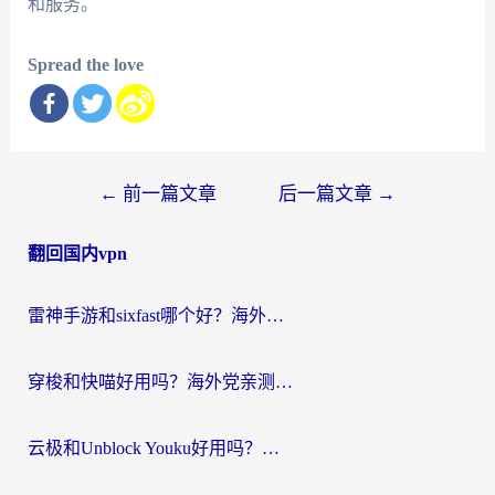
和服务。
Spread the love
文
←
前一篇文章
后一篇文章
→
章
翻回国内vpn
导
航
雷神手游和sixfast哪个好？海外党亲测3款回国加速器，教你选对不踩坑
穿梭和快喵好用吗？海外党亲测：小众加速器对比+番茄加速器深度体验
云极和Unblock Youku好用吗？海外党亲测+2026回国加速器避坑指南