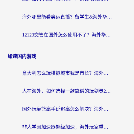
海外哪里能看奥运直播？留学生&海外华人必看的体育赛事观赛终极指南
12123交管在国外怎么使用不了？海外华人必看的无缝访问国内资源指南
加速国内游戏
意大利怎么玩模拟城市我是市长？海外党国服游戏加速终极攻略（附三国3量子特攻解决办法）
人在海外，如何选择一款靠谱的玩剑灵2加速器？
国外玩灌篮高手延迟高怎么解决？海外玩家国服游戏加速终极指南
非人学园加速器超级加速，海外玩家重返国服的通行证