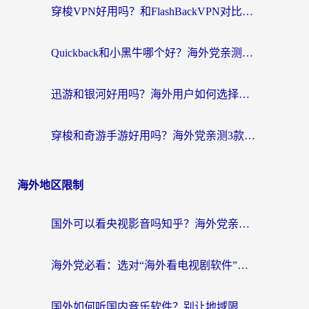
穿梭VPN好用吗？和FlashBackVPN对比哪个回国效果更好？
Quickback和小黑牛哪个好？海外党亲测指南，选对回国加速器秒回国内
迅游和银河好用吗？海外用户如何选择回国加速器实现无缝访问国内资源
穿梭和奇游手游好用吗？海外党亲测3款回国加速器，附蜜蜂加速器七天试用攻略
海外地区限制
国外可以看央视影音吗知乎？海外党亲测有效的回国加速方案
海外党必看：选对“海外看电视剧软件”，再也不用愁国内剧刷不了
国外如何听国内音乐软件？别让地域限制，断了你的中文歌单