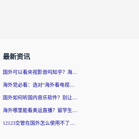
最新资讯
国外可以看央视影音吗知乎？海外党亲测有效的回国加速方案
海外党必看：选对“海外看电视剧软件”，再也不用愁国内剧刷不了
国外如何听国内音乐软件？别让地域限制，断了你的中文歌单
海外哪里能看奥运直播？留学生&海外华人必看的体育赛事观赛终极指南
12123交管在国外怎么使用不了？海外华人必看的无缝访问国内资源指南