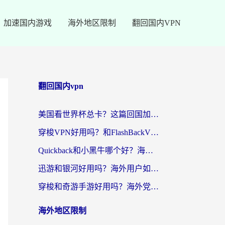
加速国内游戏
海外地区限制
翻回国内VPN
翻回国内vpn
美国看世界杯总卡？这篇回国加速器指南帮你无缝刷国内资源（附苹果手机VPN设置步骤）
穿梭VPN好用吗？和FlashBackVPN对比哪个回国效果更好？
Quickback和小黑牛哪个好？海外党亲测指南，选对回国加速器秒回国内
迅游和银河好用吗？海外用户如何选择回国加速器实现无缝访问国内资源
穿梭和奇游手游好用吗？海外党亲测3款回国加速器，附蜜蜂加速器七天试用攻略
海外地区限制