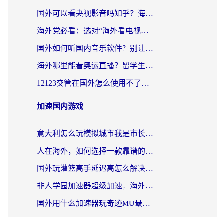
国外可以看央视影音吗知乎？海外党亲测有效的回国加速方案
海外党必看：选对“海外看电视剧软件”，再也不用愁国内剧刷不了
国外如何听国内音乐软件？别让地域限制，断了你的中文歌单
海外哪里能看奥运直播？留学生&海外华人必看的体育赛事观赛终极指南
12123交管在国外怎么使用不了？海外华人必看的无缝访问国内资源指南
加速国内游戏
意大利怎么玩模拟城市我是市长？海外党国服游戏加速终极攻略（附三国3量子特攻解决办法）
人在海外，如何选择一款靠谱的玩剑灵2加速器？
国外玩灌篮高手延迟高怎么解决？海外玩家国服游戏加速终极指南
非人学园加速器超级加速，海外玩家重返国服的通行证
国外用什么加速器玩奇迹MU最好？2026海外玩家国服游戏加速全攻略