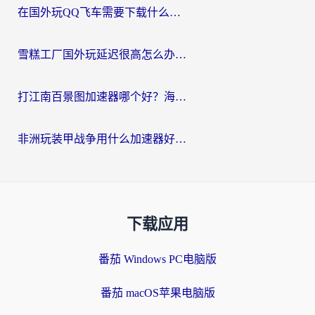
在国外玩QQ飞车需要下载什么加速器呢？海外党亲测有效的国服游戏加速指南
雪糕工厂国外玩延迟很高怎么办？海外玩家国服游戏加速终极攻略（附实测推荐）
打江南百景图加速器哪个好？海外党踩坑N次后，终于找到不卡的秘诀
非洲玩装甲战争用什么加速器好？海外党亲测有效的国服游戏加速方案
下载应用
番茄 Windows PC电脑版
番茄 macOS苹果电脑版