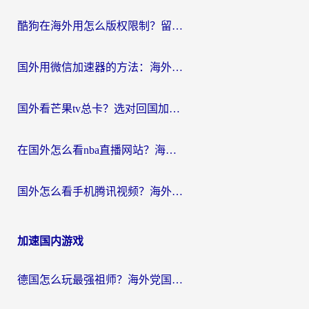
酷狗在海外用怎么版权限制？留学生亲测：3步解决听国内音乐难题
国外用微信加速器的方法：海外党无缝连接国内生活的实用指南
国外看芒果tv总卡？选对回国加速器，轻松追《浪姐》不费劲
在国外怎么看nba直播网站？海外党专属体育观赛指南，告别地区限制！
国外怎么看手机腾讯视频？海外党亲测有效的追剧加速器选择指南
加速国内游戏
德国怎么玩最强祖师？海外党国服游戏加速器选择全攻略（附宝可梦Online实测）