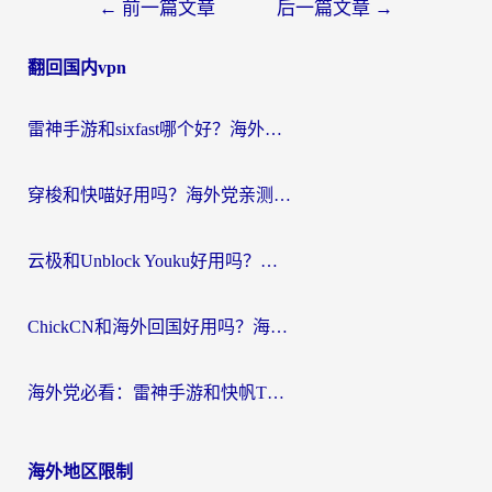
文
←
前一篇文章
后一篇文章
→
章
翻回国内vpn
导
航
雷神手游和sixfast哪个好？海外党亲测3款回国加速器，教你选对不踩坑
穿梭和快喵好用吗？海外党亲测：小众加速器对比+番茄加速器深度体验
云极和Unblock Youku好用吗？海外党亲测+2026回国加速器避坑指南
ChickCN和海外回国好用吗？海外党2026亲测：从手游到影音，选对加速器的3个关键
海外党必看：雷神手游和快帆TV版好用吗？3步选对回国加速器不踩坑
海外地区限制