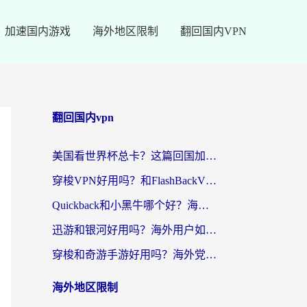
加速国内游戏
海外地区限制
翻回国内VPN
翻回国内vpn
美国看世界杯总卡？这篇回国加速器指南帮你无缝刷国内资源（附苹果手机VPN设置步骤）
穿梭VPN好用吗？和FlashBackVPN对比哪个回国效果更好？
Quickback和小黑牛哪个好？海外党亲测指南，选对回国加速器秒回国内
迅游和银河好用吗？海外用户如何选择回国加速器实现无缝访问国内资源
穿梭和奇游手游好用吗？海外党亲测3款回国加速器，附蜜蜂加速器七天试用攻略
海外地区限制