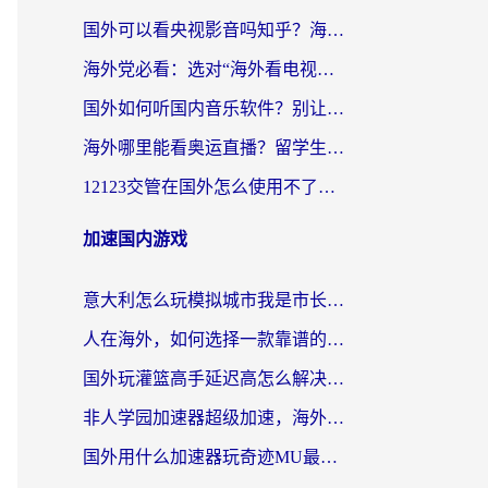
国外可以看央视影音吗知乎？海外党亲测有效的回国加速方案
海外党必看：选对“海外看电视剧软件”，再也不用愁国内剧刷不了
国外如何听国内音乐软件？别让地域限制，断了你的中文歌单
海外哪里能看奥运直播？留学生&海外华人必看的体育赛事观赛终极指南
12123交管在国外怎么使用不了？海外华人必看的无缝访问国内资源指南
加速国内游戏
意大利怎么玩模拟城市我是市长？海外党国服游戏加速终极攻略（附三国3量子特攻解决办法）
人在海外，如何选择一款靠谱的玩剑灵2加速器？
国外玩灌篮高手延迟高怎么解决？海外玩家国服游戏加速终极指南
非人学园加速器超级加速，海外玩家重返国服的通行证
国外用什么加速器玩奇迹MU最好？2026海外玩家国服游戏加速全攻略