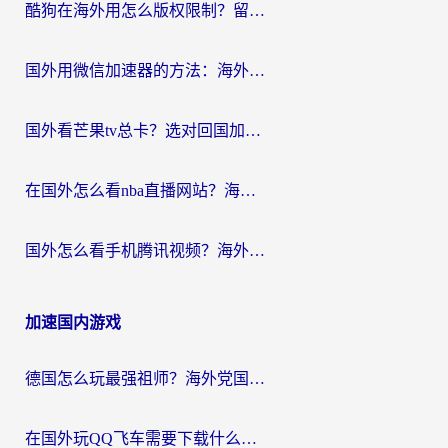
酷狗在海外用怎么版权限制？留学生亲测：3步解决听国内音乐难题
国外用微信加速器的方法：海外党无缝连接国内生活的实用指南
国外看芒果tv总卡？选对回国加速器，轻松追《浪姐》不费劲
在国外怎么看nba直播网站？海外党专属体育观赛指南，告别地区限制！
国外怎么看手机腾讯视频？海外党亲测有效的追剧加速器选择指南
加速国内游戏
德国怎么玩最强祖师？海外党国服游戏加速器选择全攻略（附宝可梦Online实测）
在国外玩QQ飞车需要下载什么加速器呢？海外党亲测有效的国服游戏加速指南