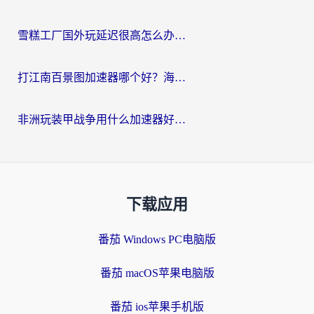
雪糕工厂国外玩延迟很高怎么办？海外玩家国服游戏加速终极攻略（附实测推荐）
打江南百景图加速器哪个好？海外党踩坑N次后，终于找到不卡的秘诀
非洲玩装甲战争用什么加速器好？海外党亲测有效的国服游戏加速方案
下载应用
番茄 Windows PC电脑版
番茄 macOS苹果电脑版
番茄 ios苹果手机版