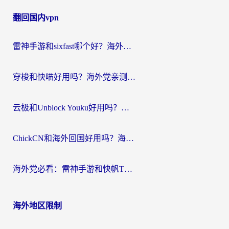
章
翻回国内vpn
导
航
雷神手游和sixfast哪个好？海外党亲测3款回国加速器，教你选对不踩坑
穿梭和快喵好用吗？海外党亲测：小众加速器对比+番茄加速器深度体验
云极和Unblock Youku好用吗？海外党亲测+2026回国加速器避坑指南
ChickCN和海外回国好用吗？海外党2026亲测：从手游到影音，选对加速器的3个关键
海外党必看：雷神手游和快帆TV版好用吗？3步选对回国加速器不踩坑
海外地区限制