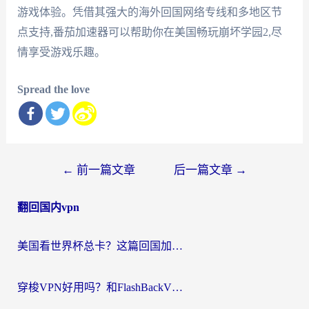
游戏体验。凭借其强大的海外回国网络专线和多地区节
点支持,番茄加速器可以帮助你在美国畅玩崩坏学园2,尽
情享受游戏乐趣。
Spread the love
文
←
前一篇文章
后一篇文章
→
章
翻回国内vpn
导
航
美国看世界杯总卡？这篇回国加速器指南帮你无缝刷国内资源（附苹果手机VPN设置步骤）
穿梭VPN好用吗？和FlashBackVPN对比哪个回国效果更好？