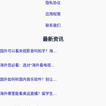
隐私协议
应用权限
联系我们
最新资讯
国外可以看央视影音吗知乎？海外党亲测有效的回国加速方案
海外党必看：选对“海外看电视剧软件”，再也不用愁国内剧刷不了
国外如何听国内音乐软件？别让地域限制，断了你的中文歌单
海外哪里能看奥运直播？留学生&海外华人必看的体育赛事观赛终极指南