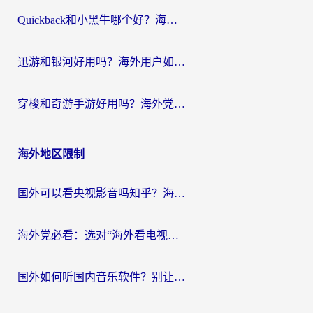
Quickback和小黑牛哪个好？海外党亲测指南，选对回国加速器秒回国内
迅游和银河好用吗？海外用户如何选择回国加速器实现无缝访问国内资源
穿梭和奇游手游好用吗？海外党亲测3款回国加速器，附蜜蜂加速器七天试用攻略
海外地区限制
国外可以看央视影音吗知乎？海外党亲测有效的回国加速方案
海外党必看：选对“海外看电视剧软件”，再也不用愁国内剧刷不了
国外如何听国内音乐软件？别让地域限制，断了你的中文歌单