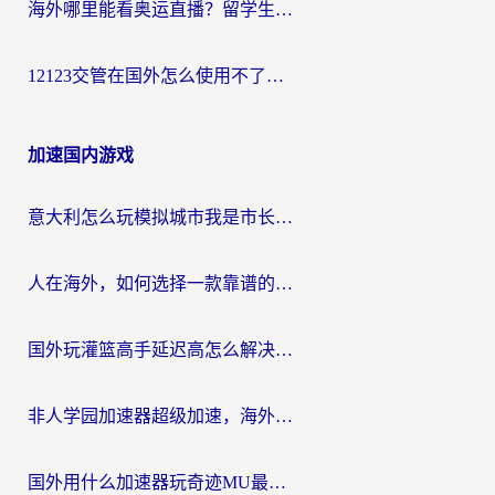
海外哪里能看奥运直播？留学生&海外华人必看的体育赛事观赛终极指南
12123交管在国外怎么使用不了？海外华人必看的无缝访问国内资源指南
加速国内游戏
意大利怎么玩模拟城市我是市长？海外党国服游戏加速终极攻略（附三国3量子特攻解决办法）
人在海外，如何选择一款靠谱的玩剑灵2加速器？
国外玩灌篮高手延迟高怎么解决？海外玩家国服游戏加速终极指南
非人学园加速器超级加速，海外玩家重返国服的通行证
国外用什么加速器玩奇迹MU最好？2026海外玩家国服游戏加速全攻略