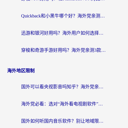
Quickback和小黑牛哪个好？海外党亲测指南，选对回国加速器秒回国内
迅游和银河好用吗？海外用户如何选择回国加速器实现无缝访问国内资源
穿梭和奇游手游好用吗？海外党亲测3款回国加速器，附蜜蜂加速器七天试用攻略
海外地区限制
国外可以看央视影音吗知乎？海外党亲测有效的回国加速方案
海外党必看：选对“海外看电视剧软件”，再也不用愁国内剧刷不了
国外如何听国内音乐软件？别让地域限制，断了你的中文歌单