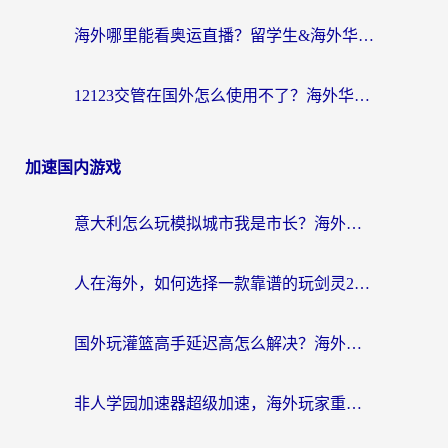
海外哪里能看奥运直播？留学生&海外华人必看的体育赛事观赛终极指南
12123交管在国外怎么使用不了？海外华人必看的无缝访问国内资源指南
加速国内游戏
意大利怎么玩模拟城市我是市长？海外党国服游戏加速终极攻略（附三国3量子特攻解决办法）
人在海外，如何选择一款靠谱的玩剑灵2加速器？
国外玩灌篮高手延迟高怎么解决？海外玩家国服游戏加速终极指南
非人学园加速器超级加速，海外玩家重返国服的通行证