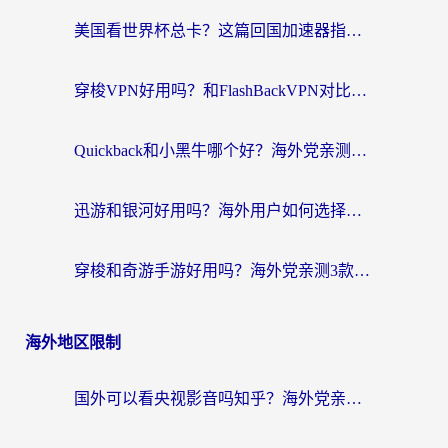
美国看世界杯总卡？这篇回国加速器指南帮你无缝刷国内资源（附苹果手机VPN设置步骤）
穿梭VPN好用吗？和FlashBackVPN对比哪个回国效果更好？
Quickback和小黑牛哪个好？海外党亲测指南，选对回国加速器秒回国内
迅游和银河好用吗？海外用户如何选择回国加速器实现无缝访问国内资源
穿梭和奇游手游好用吗？海外党亲测3款回国加速器，附蜜蜂加速器七天试用攻略
海外地区限制
国外可以看央视影音吗知乎？海外党亲测有效的回国加速方案