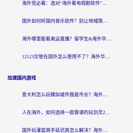
海外党必看：选对“海外看电视剧软件”，再也不用愁国内剧刷不了
国外如何听国内音乐软件？别让地域限制，断了你的中文歌单
海外哪里能看奥运直播？留学生&海外华人必看的体育赛事观赛终极指南
12123交管在国外怎么使用不了？海外华人必看的无缝访问国内资源指南
加速国内游戏
意大利怎么玩模拟城市我是市长？海外党国服游戏加速终极攻略（附三国3量子特攻解决办法）
人在海外，如何选择一款靠谱的玩剑灵2加速器？
国外玩灌篮高手延迟高怎么解决？海外玩家国服游戏加速终极指南