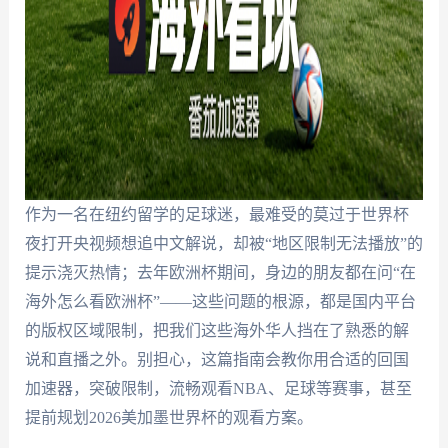
作为一名在纽约留学的足球迷，最难受的莫过于世界杯
夜打开央视频想追中文解说，却被“地区限制无法播放”的
提示浇灭热情；去年欧洲杯期间，身边的朋友都在问“在
海外怎么看欧洲杯”——这些问题的根源，都是国内平台
的版权区域限制，把我们这些海外华人挡在了熟悉的解
说和直播之外。别担心，这篇指南会教你用合适的回国
加速器，突破限制，流畅观看NBA、足球等赛事，甚至
提前规划2026美加墨世界杯的观看方案。