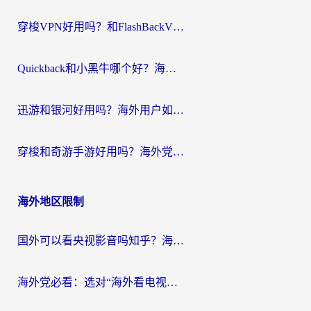
穿梭VPN好用吗？和FlashBackVPN对比哪个回国效果更好？
Quickback和小黑牛哪个好？海外党亲测指南，选对回国加速器秒回国内
迅游和银河好用吗？海外用户如何选择回国加速器实现无缝访问国内资源
穿梭和奇游手游好用吗？海外党亲测3款回国加速器，附蜜蜂加速器七天试用攻略
海外地区限制
国外可以看央视影音吗知乎？海外党亲测有效的回国加速方案
海外党必看：选对“海外看电视剧软件”，再也不用愁国内剧刷不了