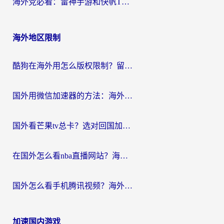
海外党必看：雷神手游和快帆TV版好用吗？3步选对回国加速器不踩坑
海外地区限制
酷狗在海外用怎么版权限制？留学生亲测：3步解决听国内音乐难题
国外用微信加速器的方法：海外党无缝连接国内生活的实用指南
国外看芒果tv总卡？选对回国加速器，轻松追《浪姐》不费劲
在国外怎么看nba直播网站？海外党专属体育观赛指南，告别地区限制！
国外怎么看手机腾讯视频？海外党亲测有效的追剧加速器选择指南
加速国内游戏