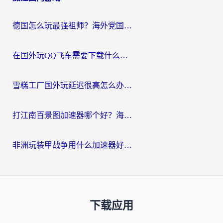
德国怎么玩最强祖师？海外党国服游戏加速器选择全攻略（附宝可梦Online实测）
在国外玩QQ飞车需要下载什么加速器呢？海外党亲测有效的国服游戏加速指南
雪糕工厂国外玩延迟很高怎么办？海外玩家国服游戏加速终极攻略（附实测推荐）
打江南百景图加速器哪个好？海外党踩坑N次后，终于找到不卡的秘诀
非洲玩装甲战争用什么加速器好？海外党亲测有效的国服游戏加速方案
下载应用