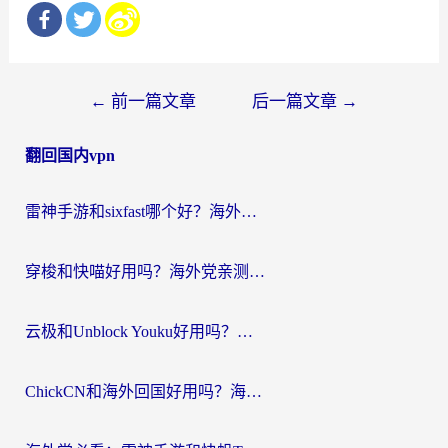
文
←
前一篇文章
后一篇文章
→
章
翻回国内vpn
导
航
雷神手游和sixfast哪个好？海外党亲测3款回国加速器，教你选对不踩坑
穿梭和快喵好用吗？海外党亲测：小众加速器对比+番茄加速器深度体验
云极和Unblock Youku好用吗？海外党亲测+2026回国加速器避坑指南
ChickCN和海外回国好用吗？海外党2026亲测：从手游到影音，选对加速器的3个关键