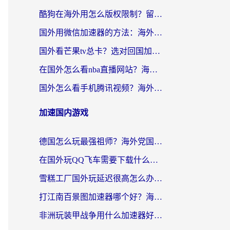
酷狗在海外用怎么版权限制？留学生亲测：3步解决听国内音乐难题
国外用微信加速器的方法：海外党无缝连接国内生活的实用指南
国外看芒果tv总卡？选对回国加速器，轻松追《浪姐》不费劲
在国外怎么看nba直播网站？海外党专属体育观赛指南，告别地区限制！
国外怎么看手机腾讯视频？海外党亲测有效的追剧加速器选择指南
加速国内游戏
德国怎么玩最强祖师？海外党国服游戏加速器选择全攻略（附宝可梦Online实测）
在国外玩QQ飞车需要下载什么加速器呢？海外党亲测有效的国服游戏加速指南
雪糕工厂国外玩延迟很高怎么办？海外玩家国服游戏加速终极攻略（附实测推荐）
打江南百景图加速器哪个好？海外党踩坑N次后，终于找到不卡的秘诀
非洲玩装甲战争用什么加速器好？海外党亲测有效的国服游戏加速方案