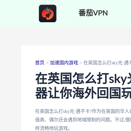
跳
番茄VPN
至
内
容
首页
加速国内游戏
在英国怎么打sky光·遇
在英国怎么打sky
器让你海外回国
在英国怎么打sky光·遇不卡?作为在英国的华人
值高、偶尔还会遇到地域限制的问题。不过,借
样流畅地玩游戏。