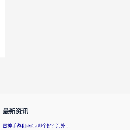
最新资讯
雷神手游和sixfast哪个好？海外党亲测3款回国加速器，教你选对不踩坑