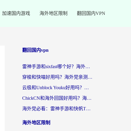
加速国内游戏
海外地区限制
翻回国内VPN
翻回国内vpn
雷神手游和sixfast哪个好？海外党亲测3款回国加速器，教你选对不踩坑
穿梭和快喵好用吗？海外党亲测：小众加速器对比+番茄加速器深度体验
云极和Unblock Youku好用吗？海外党亲测+2026回国加速器避坑指南
ChickCN和海外回国好用吗？海外党2026亲测：从手游到影音，选对加速器的3个关键
海外党必看：雷神手游和快帆TV版好用吗？3步选对回国加速器不踩坑
海外地区限制