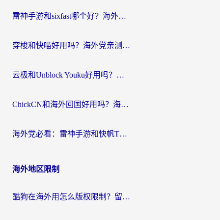
航
雷神手游和sixfast哪个好？海外党亲测3款回国加速器，教你选对不踩坑
穿梭和快喵好用吗？海外党亲测：小众加速器对比+番茄加速器深度体验
云极和Unblock Youku好用吗？海外党亲测+2026回国加速器避坑指南
ChickCN和海外回国好用吗？海外党2026亲测：从手游到影音，选对加速器的3个关键
海外党必看：雷神手游和快帆TV版好用吗？3步选对回国加速器不踩坑
海外地区限制
酷狗在海外用怎么版权限制？留学生亲测：3步解决听国内音乐难题