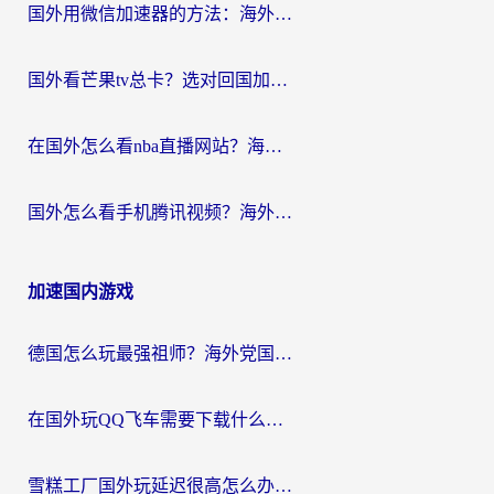
国外用微信加速器的方法：海外党无缝连接国内生活的实用指南
国外看芒果tv总卡？选对回国加速器，轻松追《浪姐》不费劲
在国外怎么看nba直播网站？海外党专属体育观赛指南，告别地区限制！
国外怎么看手机腾讯视频？海外党亲测有效的追剧加速器选择指南
加速国内游戏
德国怎么玩最强祖师？海外党国服游戏加速器选择全攻略（附宝可梦Online实测）
在国外玩QQ飞车需要下载什么加速器呢？海外党亲测有效的国服游戏加速指南
雪糕工厂国外玩延迟很高怎么办？海外玩家国服游戏加速终极攻略（附实测推荐）