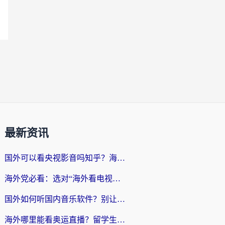
最新资讯
国外可以看央视影音吗知乎？海外党亲测有效的回国加速方案
海外党必看：选对“海外看电视剧软件”，再也不用愁国内剧刷不了
国外如何听国内音乐软件？别让地域限制，断了你的中文歌单
海外哪里能看奥运直播？留学生&海外华人必看的体育赛事观赛终极指南