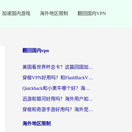
加速国内游戏
海外地区限制
翻回国内VPN
翻回国内vpn
美国看世界杯总卡？这篇回国加速器指南帮你无缝刷国内资源（附苹果手机VPN设置步骤）
穿梭VPN好用吗？和FlashBackVPN对比哪个回国效果更好？
Quickback和小黑牛哪个好？海外党亲测指南，选对回国加速器秒回国内
迅游和银河好用吗？海外用户如何选择回国加速器实现无缝访问国内资源
穿梭和奇游手游好用吗？海外党亲测3款回国加速器，附蜜蜂加速器七天试用攻略
海外地区限制