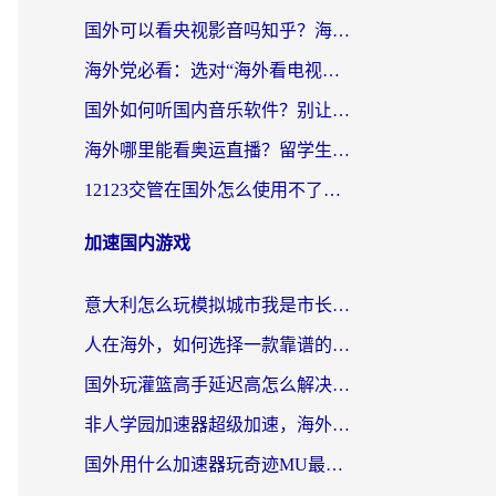
国外可以看央视影音吗知乎？海外党亲测有效的回国加速方案
海外党必看：选对“海外看电视剧软件”，再也不用愁国内剧刷不了
国外如何听国内音乐软件？别让地域限制，断了你的中文歌单
海外哪里能看奥运直播？留学生&海外华人必看的体育赛事观赛终极指南
12123交管在国外怎么使用不了？海外华人必看的无缝访问国内资源指南
加速国内游戏
意大利怎么玩模拟城市我是市长？海外党国服游戏加速终极攻略（附三国3量子特攻解决办法）
人在海外，如何选择一款靠谱的玩剑灵2加速器？
国外玩灌篮高手延迟高怎么解决？海外玩家国服游戏加速终极指南
非人学园加速器超级加速，海外玩家重返国服的通行证
国外用什么加速器玩奇迹MU最好？2026海外玩家国服游戏加速全攻略