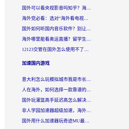
国外可以看央视影音吗知乎？海外党亲测有效的回国加速方案
海外党必看：选对“海外看电视剧软件”，再也不用愁国内剧刷不了
国外如何听国内音乐软件？别让地域限制，断了你的中文歌单
海外哪里能看奥运直播？留学生&海外华人必看的体育赛事观赛终极指南
12123交管在国外怎么使用不了？海外华人必看的无缝访问国内资源指南
加速国内游戏
意大利怎么玩模拟城市我是市长？海外党国服游戏加速终极攻略（附三国3量子特攻解决办法）
人在海外，如何选择一款靠谱的玩剑灵2加速器？
国外玩灌篮高手延迟高怎么解决？海外玩家国服游戏加速终极指南
非人学园加速器超级加速，海外玩家重返国服的通行证
国外用什么加速器玩奇迹MU最好？2026海外玩家国服游戏加速全攻略