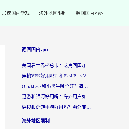
加速国内游戏
海外地区限制
翻回国内VPN
翻回国内vpn
美国看世界杯总卡？这篇回国加速器指南帮你无缝刷国内资源（附苹果手机VPN设置步骤）
穿梭VPN好用吗？和FlashBackVPN对比哪个回国效果更好？
Quickback和小黑牛哪个好？海外党亲测指南，选对回国加速器秒回国内
迅游和银河好用吗？海外用户如何选择回国加速器实现无缝访问国内资源
穿梭和奇游手游好用吗？海外党亲测3款回国加速器，附蜜蜂加速器七天试用攻略
海外地区限制