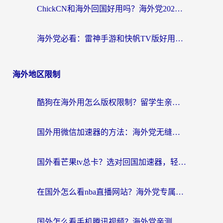
ChickCN和海外回国好用吗？海外党2026亲测：从手游到影音，选对加速器的3个关键
海外党必看：雷神手游和快帆TV版好用吗？3步选对回国加速器不踩坑
海外地区限制
酷狗在海外用怎么版权限制？留学生亲测：3步解决听国内音乐难题
国外用微信加速器的方法：海外党无缝连接国内生活的实用指南
国外看芒果tv总卡？选对回国加速器，轻松追《浪姐》不费劲
在国外怎么看nba直播网站？海外党专属体育观赛指南，告别地区限制！
国外怎么看手机腾讯视频？海外党亲测有效的追剧加速器选择指南