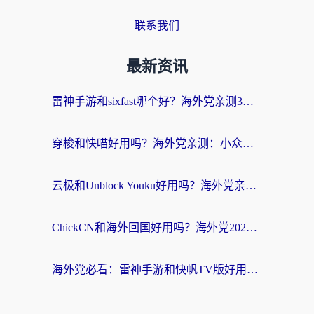
联系我们
最新资讯
雷神手游和sixfast哪个好？海外党亲测3款回国加速器，教你选对不踩坑
穿梭和快喵好用吗？海外党亲测：小众加速器对比+番茄加速器深度体验
云极和Unblock Youku好用吗？海外党亲测+2026回国加速器避坑指南
ChickCN和海外回国好用吗？海外党2026亲测：从手游到影音，选对加速器的3个关键
海外党必看：雷神手游和快帆TV版好用吗？3步选对回国加速器不踩坑