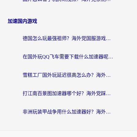
加速国内游戏
德国怎么玩最强祖师？海外党国服游戏加速器选择全攻略（附宝可梦Online实测）
在国外玩QQ飞车需要下载什么加速器呢？海外党亲测有效的国服游戏加速指南
雪糕工厂国外玩延迟很高怎么办？海外玩家国服游戏加速终极攻略（附实测推荐）
打江南百景图加速器哪个好？海外党踩坑N次后，终于找到不卡的秘诀
非洲玩装甲战争用什么加速器好？海外党亲测有效的国服游戏加速方案