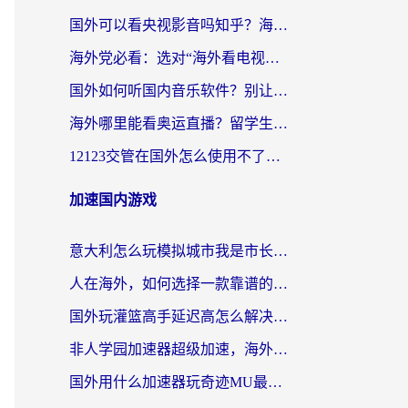
国外可以看央视影音吗知乎？海外党亲测有效的回国加速方案
海外党必看：选对“海外看电视剧软件”，再也不用愁国内剧刷不了
国外如何听国内音乐软件？别让地域限制，断了你的中文歌单
海外哪里能看奥运直播？留学生&海外华人必看的体育赛事观赛终极指南
12123交管在国外怎么使用不了？海外华人必看的无缝访问国内资源指南
加速国内游戏
意大利怎么玩模拟城市我是市长？海外党国服游戏加速终极攻略（附三国3量子特攻解决办法）
人在海外，如何选择一款靠谱的玩剑灵2加速器？
国外玩灌篮高手延迟高怎么解决？海外玩家国服游戏加速终极指南
非人学园加速器超级加速，海外玩家重返国服的通行证
国外用什么加速器玩奇迹MU最好？2026海外玩家国服游戏加速全攻略