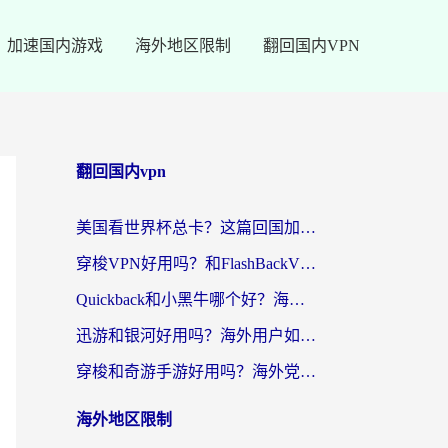
加速国内游戏
海外地区限制
翻回国内VPN
翻回国内vpn
美国看世界杯总卡？这篇回国加速器指南帮你无缝刷国内资源（附苹果手机VPN设置步骤）
穿梭VPN好用吗？和FlashBackVPN对比哪个回国效果更好？
Quickback和小黑牛哪个好？海外党亲测指南，选对回国加速器秒回国内
迅游和银河好用吗？海外用户如何选择回国加速器实现无缝访问国内资源
穿梭和奇游手游好用吗？海外党亲测3款回国加速器，附蜜蜂加速器七天试用攻略
海外地区限制