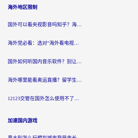
海外地区限制
国外可以看央视影音吗知乎？海外党亲测有效的回国加速方案
海外党必看：选对“海外看电视剧软件”，再也不用愁国内剧刷不了
国外如何听国内音乐软件？别让地域限制，断了你的中文歌单
海外哪里能看奥运直播？留学生&海外华人必看的体育赛事观赛终极指南
12123交管在国外怎么使用不了？海外华人必看的无缝访问国内资源指南
加速国内游戏
意大利怎么玩模拟城市我是市长？海外党国服游戏加速终极攻略（附三国3量子特攻解决办法）