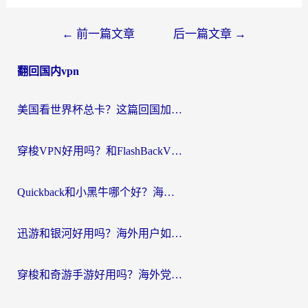
文
←
前一篇文章
后一篇文章
→
章
翻回国内vpn
导
航
美国看世界杯总卡？这篇回国加速器指南帮你无缝刷国内资源（附苹果手机VPN设置步骤）
穿梭VPN好用吗？和FlashBackVPN对比哪个回国效果更好？
Quickback和小黑牛哪个好？海外党亲测指南，选对回国加速器秒回国内
迅游和银河好用吗？海外用户如何选择回国加速器实现无缝访问国内资源
穿梭和奇游手游好用吗？海外党亲测3款回国加速器，附蜜蜂加速器七天试用攻略