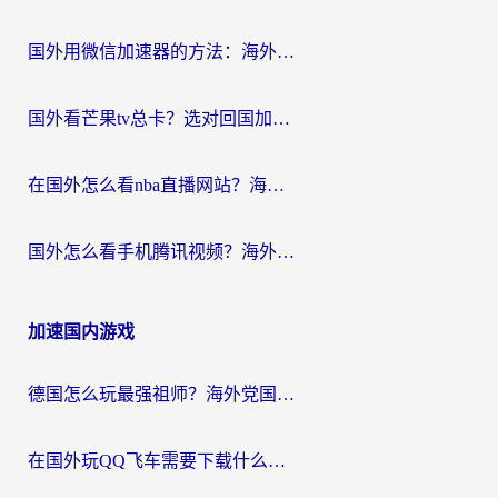
国外用微信加速器的方法：海外党无缝连接国内生活的实用指南
国外看芒果tv总卡？选对回国加速器，轻松追《浪姐》不费劲
在国外怎么看nba直播网站？海外党专属体育观赛指南，告别地区限制！
国外怎么看手机腾讯视频？海外党亲测有效的追剧加速器选择指南
加速国内游戏
德国怎么玩最强祖师？海外党国服游戏加速器选择全攻略（附宝可梦Online实测）
在国外玩QQ飞车需要下载什么加速器呢？海外党亲测有效的国服游戏加速指南