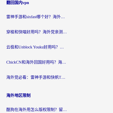
翻回国内vpn
导
航
雷神手游和sixfast哪个好？海外党亲测3款回国加速器，教你选对不踩坑
穿梭和快喵好用吗？海外党亲测：小众加速器对比+番茄加速器深度体验
云极和Unblock Youku好用吗？海外党亲测+2026回国加速器避坑指南
ChickCN和海外回国好用吗？海外党2026亲测：从手游到影音，选对加速器的3个关键
海外党必看：雷神手游和快帆TV版好用吗？3步选对回国加速器不踩坑
海外地区限制
酷狗在海外用怎么版权限制？留学生亲测：3步解决听国内音乐难题