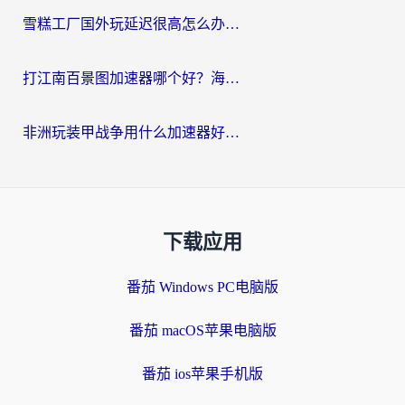
雪糕工厂国外玩延迟很高怎么办？海外玩家国服游戏加速终极攻略（附实测推荐）
打江南百景图加速器哪个好？海外党踩坑N次后，终于找到不卡的秘诀
非洲玩装甲战争用什么加速器好？海外党亲测有效的国服游戏加速方案
下载应用
番茄 Windows PC电脑版
番茄 macOS苹果电脑版
番茄 ios苹果手机版