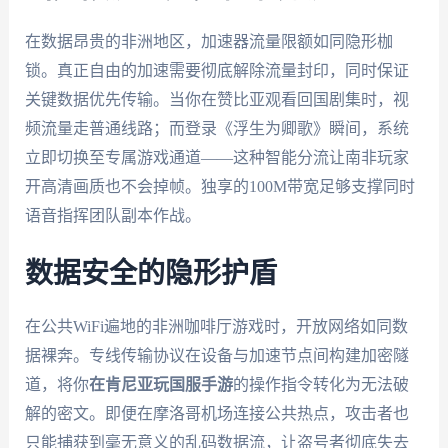
在数据昂贵的非洲地区，加速器流量限额如同隐形枷
锁。真正自由的加速需要彻底解除流量封印，同时保证
关键数据优先传输。当你在赞比亚观看回国剧集时，视
频流量走普通线路；而登录《浮生为卿歌》瞬间，系统
立即切换至专属游戏通道——这种智能分流让南非玩家
开高清画质也不会掉帧。独享的100M带宽足够支撑同时
语音指挥团队副本作战。
数据安全的隐形护盾
在公共WiFi遍地的非洲咖啡厅游戏时，开放网络如同数
据裸奔。专线传输协议在设备与加速节点间构建加密隧
道，将你
在肯尼亚玩国服手游
的操作指令转化为无法破
解的密文。即便在摩洛哥机场连接公共热点，攻击者也
只能捕获到毫无意义的乱码数据流，让盗号者彻底失去