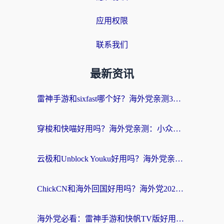
应用权限
联系我们
最新资讯
雷神手游和sixfast哪个好？海外党亲测3款回国加速器，教你选对不踩坑
穿梭和快喵好用吗？海外党亲测：小众加速器对比+番茄加速器深度体验
云极和Unblock Youku好用吗？海外党亲测+2026回国加速器避坑指南
ChickCN和海外回国好用吗？海外党2026亲测：从手游到影音，选对加速器的3个关键
海外党必看：雷神手游和快帆TV版好用吗？3步选对回国加速器不踩坑