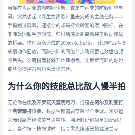
当你在肯尼亚的咖啡园休憩，或是在南非的旷野仰望星
河，突然想起《浮生为卿歌》里未完成的主线任务——
手指划过屏幕，迎接你的却是持续转圈的缓冲图标。在
非洲玩国服手游的痛，归根结底是距离撕裂了数据传输
的桥梁。物理距离造成的200ms以上延迟，让即时战斗变
成慢动作回放，而跨洲际的网络节点跳跃更让数据包频
频丢失。这篇指南将解开地理枷锁，让尼罗河畔的你也
能丝滑操控古风角色漫步宫廷。
为什么你的技能总比敌人慢半拍
无论你
在埃及开罗玩天涯明月刀
，或是
在阿尔及利亚打
王者荣耀排位赛
，数据包都需要穿越半个地球。常见运
营商线路需经欧美节点中转，拥堵时延迟飙至300ms以
上。当你按下技能键时，指令需先绕道巴黎或法兰克