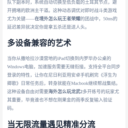
队下副本时，系统自动切换至低负载的土耳其节点，避
开拥堵的欧洲主干道。这种动态调优对即时战斗类游戏
尤为关键——
在境外怎么玩王者荣耀
的团战中，50ms的
延迟差异就决定你是拿五杀还是送人头。
多设备兼容的艺术
当你从撒哈拉沙漠营地的iPad切换到内罗毕办公桌的
Windows电脑，加速服务需要无缝衔接。支持全平台同步
登录的特性，让你在尼日利亚用安卓手机刷完《浮生为
卿歌》日常任务后，转身就能在Macbook继续帮战集结。
这种设备自由对需要
海外怎么玩龙武2
多开练号的玩家尤
其重要，毕竟谁也不想在刚果金的雨季反复输入验证
码。
当无限流量遇见精准分流