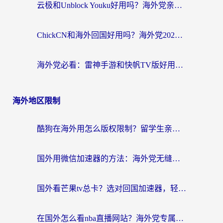
云极和Unblock Youku好用吗？海外党亲测+2026回国加速器避坑指南
ChickCN和海外回国好用吗？海外党2026亲测：从手游到影音，选对加速器的3个关键
海外党必看：雷神手游和快帆TV版好用吗？3步选对回国加速器不踩坑
海外地区限制
酷狗在海外用怎么版权限制？留学生亲测：3步解决听国内音乐难题
国外用微信加速器的方法：海外党无缝连接国内生活的实用指南
国外看芒果tv总卡？选对回国加速器，轻松追《浪姐》不费劲
在国外怎么看nba直播网站？海外党专属体育观赛指南，告别地区限制！