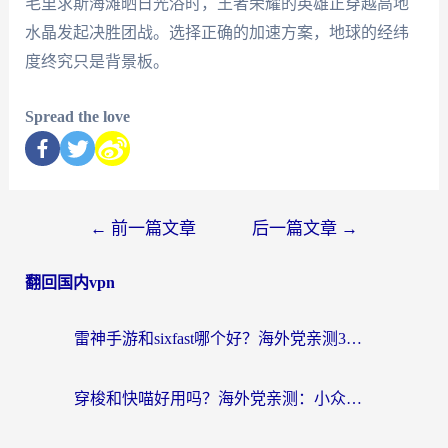
毛里求斯海滩晒日光浴时，王者荣耀的英雄正穿越高地
水晶发起决胜团战。选择正确的加速方案，地球的经纬
度终究只是背景板。
Spread the love
←
前一篇文章
后一篇文章
→
翻回国内vpn
雷神手游和sixfast哪个好？海外党亲测3款回国加速器，教你选对不踩坑
穿梭和快喵好用吗？海外党亲测：小众加速器对比+番茄加速器深度体验