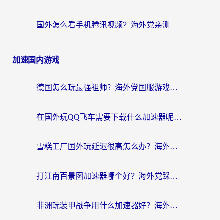
国外怎么看手机腾讯视频？海外党亲测有效的追剧加速器选择指南
加速国内游戏
德国怎么玩最强祖师？海外党国服游戏加速器选择全攻略（附宝可梦Online实测）
在国外玩QQ飞车需要下载什么加速器呢？海外党亲测有效的国服游戏加速指南
雪糕工厂国外玩延迟很高怎么办？海外玩家国服游戏加速终极攻略（附实测推荐）
打江南百景图加速器哪个好？海外党踩坑N次后，终于找到不卡的秘诀
非洲玩装甲战争用什么加速器好？海外党亲测有效的国服游戏加速方案