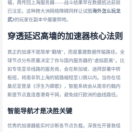
福，再传回上海服务器——战斗结果早在数据抵达前就
已注定。这种跨大洲网络障碍同样让试图
海外怎么玩龙
武2
的玩家在副本中屡屡倒地。
穿透延迟高墙的加速器核心法则
真正的加速不是简单"翻墙"，而是重建数据传输路径。全
球节点分布质量决定了你与国内服务器的"虚拟距离"。比
如专攻亚非线路的服务商，会在新加坡、迪拜部署中转
枢纽，将南非到上海的链路缩短至12跳以内。当你在坦
桑尼亚登录《浮生为卿歌》，智能系统会从南非约翰内
斯堡节点直连香港骨干网，避免绕行欧洲的曲线路径。
智能导航才是决胜关键
优秀的加速器能实时诊断各节点负载。深夜在开普敦组