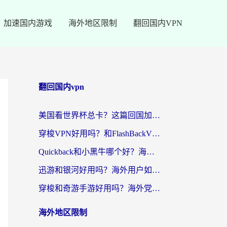
加速国内游戏
海外地区限制
翻回国内VPN
翻回国内vpn
美国看世界杯总卡？这篇回国加速器指南帮你无缝刷国内资源（附苹果手机VPN设置步骤）
穿梭VPN好用吗？和FlashBackVPN对比哪个回国效果更好？
Quickback和小黑牛哪个好？海外党亲测指南，选对回国加速器秒回国内
迅游和银河好用吗？海外用户如何选择回国加速器实现无缝访问国内资源
穿梭和奇游手游好用吗？海外党亲测3款回国加速器，附蜜蜂加速器七天试用攻略
海外地区限制