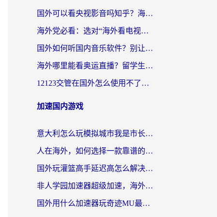
国外可以看央视影音吗知乎？海外党亲测有效的回国加速方案
海外党必看：选对“海外看电视剧软件”，再也不用愁国内剧刷不了
国外如何听国内音乐软件？别让地域限制，断了你的中文歌单
海外哪里能看奥运直播？留学生&海外华人必看的体育赛事观赛终极指南
12123交管在国外怎么使用不了？海外华人必看的无缝访问国内资源指南
加速国内游戏
意大利怎么玩模拟城市我是市长？海外党国服游戏加速终极攻略（附三国3量子特攻解决办法）
人在海外，如何选择一款靠谱的玩剑灵2加速器？
国外玩灌篮高手延迟高怎么解决？海外玩家国服游戏加速终极指南
非人学园加速器超级加速，海外玩家重返国服的通行证
国外用什么加速器玩奇迹MU最好？2026海外玩家国服游戏加速全攻略