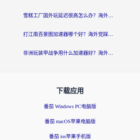
雪糕工厂国外玩延迟很高怎么办？海外玩家国服游戏加速终极攻略（附实测推荐）
打江南百景图加速器哪个好？海外党踩坑N次后，终于找到不卡的秘诀
非洲玩装甲战争用什么加速器好？海外党亲测有效的国服游戏加速方案
下载应用
番茄 Windows PC电脑版
番茄 macOS苹果电脑版
番茄 ios苹果手机版