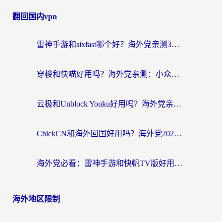
翻回国内vpn
雷神手游和sixfast哪个好？海外党亲测3款回国加速器，教你选对不踩坑
穿梭和快喵好用吗？海外党亲测：小众加速器对比+番茄加速器深度体验
云极和Unblock Youku好用吗？海外党亲测+2026回国加速器避坑指南
ChickCN和海外回国好用吗？海外党2026亲测：从手游到影音，选对加速器的3个关键
海外党必看：雷神手游和快帆TV版好用吗？3步选对回国加速器不踩坑
海外地区限制