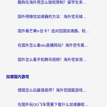
酷狗在海外用怎么版权限制？留学生亲测：3步解决听国内音乐难题
国外用微信加速器的方法：海外党无缝连接国内生活的实用指南
国外看芒果tv总卡？选对回国加速器，轻松追《浪姐》不费劲
在国外怎么看nba直播网站？海外党专属体育观赛指南，告别地区限制！
国外怎么看手机腾讯视频？海外党亲测有效的追剧加速器选择指南
加速国内游戏
德国怎么玩最强祖师？海外党国服游戏加速器选择全攻略（附宝可梦Online实测）
在国外玩QQ飞车需要下载什么加速器呢？海外党亲测有效的国服游戏加速指南